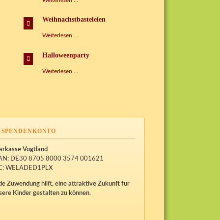
Weiterlesen …
der
Sprachen
Weihnachstbasteleien
Weihnachstbasteleien
Weiterlesen …
Halloweenparty
Halloweenparty
Weiterlesen …
SPENDENKONTO
arkasse Vogtland
AN: DE30 8705 8000 3574 001621
C: WELADED1PLX
de Zuwendung hilft, eine attraktive Zukunft für
sere Kinder gestalten zu können.