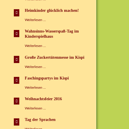
der
Sprachen
Heimkinder glücklich machen!
im
Kinderspielhaus
Heimkinder
Weiterlesen …
Grünbach
glücklich
e.V.
machen!
Wahnsinns-Wasserspaß-Tag im
Kinderspielhaus
Wahnsinns-
Weiterlesen …
Wasserspaß-
Tag
Große Zuckertütenmesse im Kispi
im
Kinderspielhaus
Große
Weiterlesen …
Zuckertütenmesse
im
Faschingspartys im Kispi
Kispi
Faschingspartys
Weiterlesen …
im
Kispi
Weihnachtsfeier 2016
Weihnachtsfeier
Weiterlesen …
2016
Tag der Sprachen
Tag