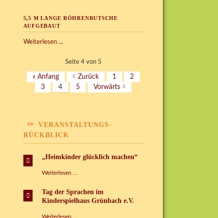
Konstruktionsbereich
ab
5,5 M LANGE RÖHRENRUTSCHE
Juli
AUFGEBAUT
5,5
Weiterlesen …
m
lange
Seite 4 von 5
Röhrenrutsche
« Anfang
Zurück
1
2
aufgebaut
3
4
5
Vorwärts
VERANSTALTUNGS-
RÜCKBLICK
„Heimkinder glücklich machen“
„Heimkinder
Weiterlesen …
glücklich
machen“
Tag der Sprachen im
Kinderspielhaus Grünbach e.V.
Tag
Weiterlesen …