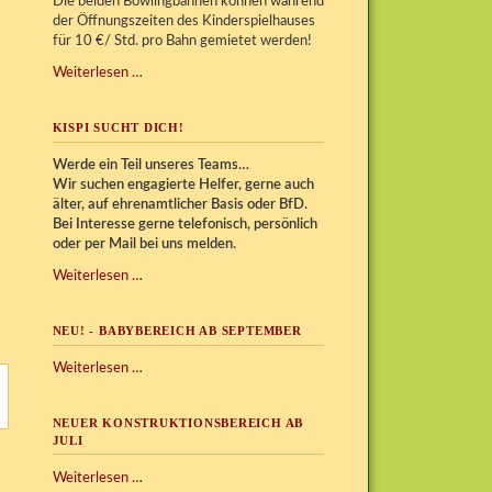
Die beiden Bowlingbahnen können während
der Öffnungszeiten des Kinderspielhauses
für 10 €/ Std. pro Bahn gemietet werden!
Bowling
Weiterlesen …
im
Kispi
KISPI SUCHT DICH!
Werde ein Teil unseres Teams…
Wir
suchen engagierte Helfer, gerne auch
älter, auf ehrenamtlicher Basis oder BfD.
Bei Interesse gerne telefonisch, persönlich
oder per Mail bei uns melden.
Kispi
Weiterlesen …
sucht
Dich!
NEU! - BABYBEREICH AB SEPTEMBER
NEU!
Weiterlesen …
-
Babybereich
NEUER KONSTRUKTIONSBEREICH AB
ab
JULI
September
Neuer
Weiterlesen …