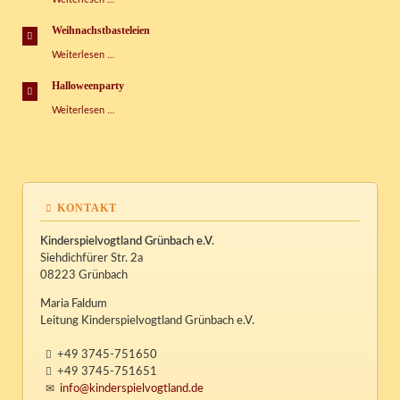
der
Sprachen
Weihnachstbasteleien
Weihnachstbasteleien
Weiterlesen …
Halloweenparty
Halloweenparty
Weiterlesen …
KONTAKT
Kinderspielvogtland Grünbach e.V.
Siehdichfürer Str. 2a
08223 Grünbach
Maria Faldum
Leitung Kinderspielvogtland Grünbach e.V.
+49 3745-751650
+49 3745-751651
info@kinderspielvogtland.de