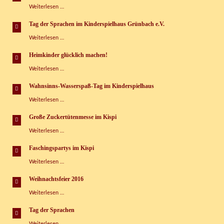
„Heimkinder
Weiterlesen …
glücklich
machen“
Tag der Sprachen im Kinderspielhaus Grünbach e.V.
Tag
Weiterlesen …
der
Sprachen
Heimkinder glücklich machen!
im
Heimkinder
Weiterlesen …
Kinderspielhaus
glücklich
Grünbach
machen!
e.V.
Wahnsinns-Wasserspaß-Tag im Kinderspielhaus
Wahnsinns-
Weiterlesen …
Wasserspaß-
Tag
Große Zuckertütenmesse im Kispi
im
Große
Weiterlesen …
Kinderspielhaus
Zuckertütenmesse
im
Faschingspartys im Kispi
Kispi
Faschingspartys
Weiterlesen …
im
Kispi
Weihnachtsfeier 2016
Weihnachtsfeier
Weiterlesen …
2016
Tag der Sprachen
Tag
Weiterlesen …