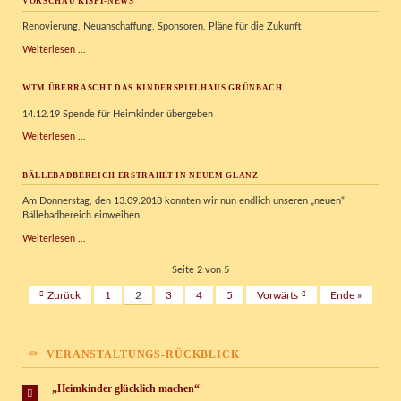
VORSCHAU KISPI-NEWS
Renovierung, Neuanschaffung, Sponsoren, Pläne für die Zukunft
Vorschau
Weiterlesen …
Kispi-
News
WTM ÜBERRASCHT DAS KINDERSPIELHAUS GRÜNBACH
14.12.19 Spende für Heimkinder übergeben
WTM
Weiterlesen …
überrascht
das
BÄLLEBADBEREICH ERSTRAHLT IN NEUEM GLANZ
Kinderspielhaus
Grünbach
Am Donnerstag, den 13.09.2018 konnten wir nun endlich unseren „neuen“
Bällebadbereich einweihen.
Bällebadbereich
Weiterlesen …
erstrahlt
in
Seite 2 von 5
neuem
Zurück
1
2
3
4
5
Vorwärts
Ende »
Glanz
VERANSTALTUNGS-RÜCKBLICK
„Heimkinder glücklich machen“