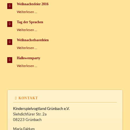
Kispi
Weihnachtsfeier 2016
Weihnachtsfeier
Weiterlesen …
2016
Tag der Sprachen
Tag
Weiterlesen …
der
Sprachen
Weihnachstbasteleien
Weihnachstbasteleien
Weiterlesen …
Halloweenparty
Halloweenparty
Weiterlesen …
KONTAKT
Kinderspielvogtland Grünbach e.V.
Siehdichfürer Str. 2a
08223 Grünbach
Maria Faldum