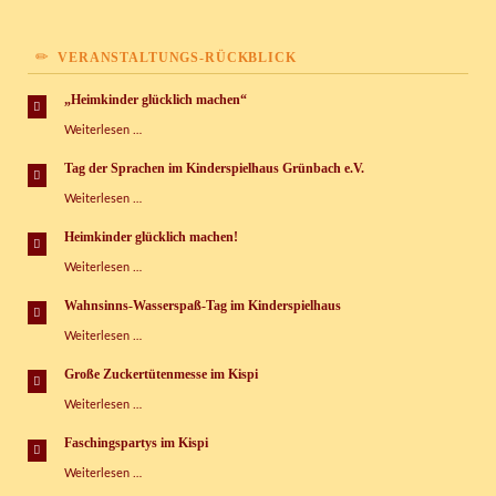
VERANSTALTUNGS-RÜCKBLICK
„Heimkinder glücklich machen“
„Heimkinder
Weiterlesen …
glücklich
machen“
Tag der Sprachen im Kinderspielhaus Grünbach e.V.
Tag
Weiterlesen …
der
Sprachen
Heimkinder glücklich machen!
im
Heimkinder
Weiterlesen …
Kinderspielhaus
glücklich
Grünbach
machen!
e.V.
Wahnsinns-Wasserspaß-Tag im Kinderspielhaus
Wahnsinns-
Weiterlesen …
Wasserspaß-
Tag
Große Zuckertütenmesse im Kispi
im
Große
Weiterlesen …
Kinderspielhaus
Zuckertütenmesse
im
Faschingspartys im Kispi
Kispi
Faschingspartys
Weiterlesen …
im