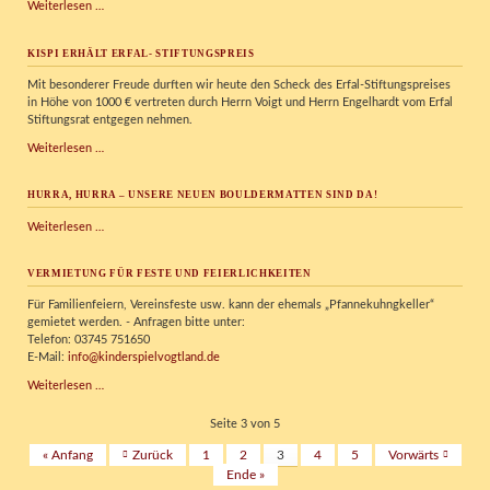
Neues
Weiterlesen …
XXL-
Puppenhaus
KISPI ERHÄLT ERFAL- STIFTUNGSPREIS
Mit besonderer Freude durften wir heute den Scheck des Erfal-Stiftungspreises
in Höhe von 1000 € vertreten durch Herrn Voigt und Herrn Engelhardt vom Erfal
Stiftungsrat entgegen nehmen.
KISPI
Weiterlesen …
erhält
Erfal-
HURRA, HURRA – UNSERE NEUEN BOULDERMATTEN SIND DA!
Stiftungspreis
Hurra,
Weiterlesen …
Hurra
–
VERMIETUNG FÜR FESTE UND FEIERLICHKEITEN
unsere
neuen
Für Familienfeiern, Vereinsfeste usw. kann der ehemals „Pfannekuhngkeller“
Bouldermatten
gemietet werden. - Anfragen bitte unter:
sind
Telefon: 03745 751650
da!
E-Mail:
info@kinderspielvogtland.de
Vermietung
Weiterlesen …
für
Feste
Seite 3 von 5
und
« Anfang
Zurück
1
2
3
4
5
Vorwärts
Feierlichkeiten
Ende »