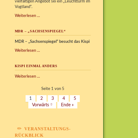
vielfältigen Angebot sei ein „Leuchtturm im
Vogtland“.
2.
Weiterlesen …
Preis
Social
MDR – „SACHSENSPIEGEL“
Award
des
MDR – „Sachsenspiegel“ besucht das Kispi
Rotary
Clubs
MDR
Weiterlesen …
Vogtland
–
„Sachsenspiegel“
KISPI EINMAL ANDERS
Kispi
Weiterlesen …
einmal
anders
Seite 1 von 5
1
2
3
4
5
Vorwärts
Ende »
VERANSTALTUNGS-
RÜCKBLICK