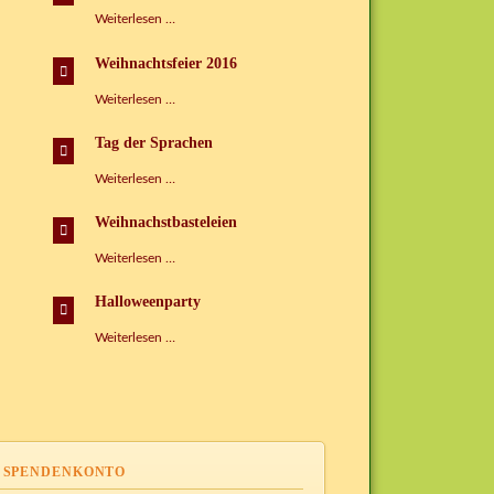
Faschingspartys
Weiterlesen …
im
Kispi
Weihnachtsfeier 2016
Weihnachtsfeier
Weiterlesen …
2016
Tag der Sprachen
Tag
Weiterlesen …
der
Sprachen
Weihnachstbasteleien
Weihnachstbasteleien
Weiterlesen …
Halloweenparty
Halloweenparty
Weiterlesen …
SPENDENKONTO