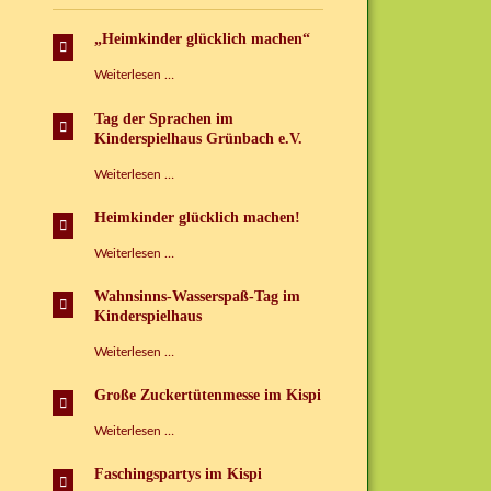
„Heimkinder glücklich machen“
„Heimkinder
Weiterlesen …
glücklich
machen“
Tag der Sprachen im
Kinderspielhaus Grünbach e.V.
Tag
Weiterlesen …
der
Sprachen
Heimkinder glücklich machen!
im
Kinderspielhaus
Heimkinder
Weiterlesen …
Grünbach
glücklich
e.V.
machen!
Wahnsinns-Wasserspaß-Tag im
Kinderspielhaus
Wahnsinns-
Weiterlesen …
Wasserspaß-
Tag
Große Zuckertütenmesse im Kispi
im
Kinderspielhaus
Große
Weiterlesen …
Zuckertütenmesse
im
Faschingspartys im Kispi
Kispi