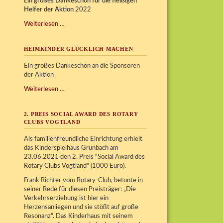
Ein großes Dankeschön für die fleißigen
Helfer der Aktion
2022
Kinder
Weiterlesen …
glücklich
machen
HEIMKINDER GLÜCKLICH MACHEN
Ein großes Dankeschön an die Sponsoren
der Aktion
Heimkinder
Weiterlesen …
glücklich
machen
2. PREIS SOCIAL AWARD DES ROTARY
CLUBS VOGTLAND
Als familienfreundliche Einrichtung erhielt
das Kinderspielhaus Grünbach am
23.06.2021 den 2. Preis "Social Award des
Rotary Clubs Vogtland" (1000 Euro).
Frank Richter vom Rotary-Club, betonte in
seiner Rede für diesen Preisträger: „Die
Verkehrserziehung ist hier ein
Herzensanliegen und sie stößt auf große
Resonanz“. Das Kinderhaus mit seinem