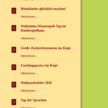
der
Sprachen
Heimkinder glücklich machen!
im
Kinderspielhaus
Heimkinder
Weiterlesen …
Grünbach
glücklich
e.V.
machen!
Wahnsinns-Wasserspaß-Tag im
Kinderspielhaus
Wahnsinns-
Weiterlesen …
Wasserspaß-
Tag
Große Zuckertütenmesse im Kispi
im
Kinderspielhaus
Große
Weiterlesen …
Zuckertütenmesse
im
Faschingspartys im Kispi
Kispi
Faschingspartys
Weiterlesen …
im
Kispi
Weihnachtsfeier 2016
Weihnachtsfeier
Weiterlesen …
2016
Tag der Sprachen
Tag