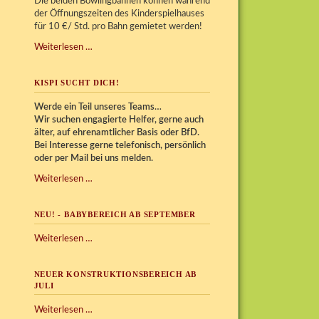
Die beiden Bowlingbahnen können während
der Öffnungszeiten des Kinderspielhauses
für 10 €/ Std. pro Bahn gemietet werden!
Bowling
Weiterlesen …
im
Kispi
KISPI SUCHT DICH!
Werde ein Teil unseres Teams…
Wir
suchen engagierte Helfer, gerne auch
älter, auf ehrenamtlicher Basis oder BfD.
Bei Interesse gerne telefonisch, persönlich
oder per Mail bei uns melden.
Kispi
Weiterlesen …
sucht
Dich!
NEU! - BABYBEREICH AB SEPTEMBER
NEU!
Weiterlesen …
-
Babybereich
NEUER KONSTRUKTIONSBEREICH AB
ab
JULI
September
Neuer
Weiterlesen …