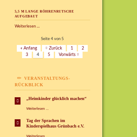
Konstruktionsbereich
ab
5,5 M LANGE RÖHRENRUTSCHE
Juli
AUFGEBAUT
5,5
Weiterlesen …
m
lange
Seite 4 von 5
Röhrenrutsche
« Anfang
Zurück
1
2
aufgebaut
3
4
5
Vorwärts
VERANSTALTUNGS-
RÜCKBLICK
„Heimkinder glücklich machen“
„Heimkinder
Weiterlesen …
glücklich
machen“
Tag der Sprachen im
Kinderspielhaus Grünbach e.V.
Tag
Weiterlesen …