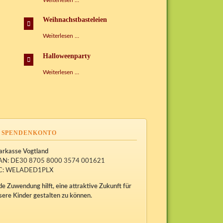
Weiterlesen …
der
Sprachen
Weihnachstbasteleien
Weihnachstbasteleien
Weiterlesen …
Halloweenparty
Halloweenparty
Weiterlesen …
SPENDENKONTO
arkasse Vogtland
AN: DE30 8705 8000 3574 001621
C: WELADED1PLX
de Zuwendung hilft, eine attraktive Zukunft für
sere Kinder gestalten zu können.