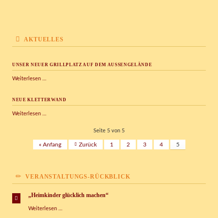
AKTUELLES
UNSER NEUER GRILLPLATZ AUF DEM AUSSENGELÄNDE
Unser
Weiterlesen …
neuer
Grillplatz
NEUE KLETTERWAND
auf
dem
Neue
Weiterlesen …
Außengelände
Kletterwand
Seite 5 von 5
« Anfang
Zurück
1
2
3
4
5
VERANSTALTUNGS-RÜCKBLICK
„Heimkinder glücklich machen“
„Heimkinder
Weiterlesen …
glücklich