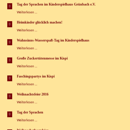
machen“
Tag der Sprachen im Kinderspielhaus Grünbach e.V.
Tag
Weiterlesen …
der
Sprachen
Heimkinder glücklich machen!
im
Heimkinder
Weiterlesen …
Kinderspielhaus
glücklich
Grünbach
machen!
e.V.
Wahnsinns-Wasserspaß-Tag im Kinderspielhaus
Wahnsinns-
Weiterlesen …
Wasserspaß-
Tag
Große Zuckertütenmesse im Kispi
im
Große
Weiterlesen …
Kinderspielhaus
Zuckertütenmesse
im
Faschingspartys im Kispi
Kispi
Faschingspartys
Weiterlesen …
im
Kispi
Weihnachtsfeier 2016
Weihnachtsfeier
Weiterlesen …
2016
Tag der Sprachen
Tag
Weiterlesen …
der
Sprachen