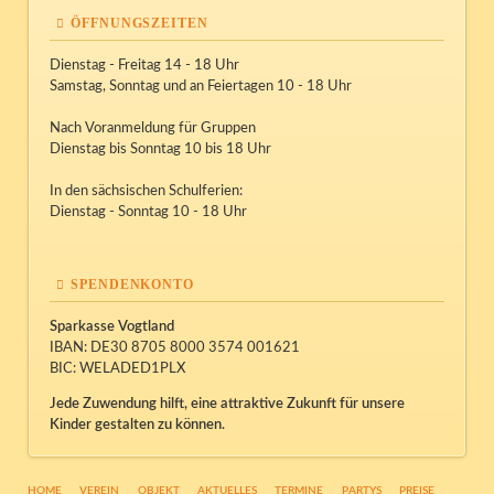
ÖFFNUNGSZEITEN
Dienstag - Freitag 14 - 18 Uhr
Samstag, Sonntag und an Feiertagen 10 - 18 Uhr
Nach Voranmeldung für Gruppen
Dienstag bis Sonntag 10 bis 18 Uhr
In den sächsischen Schulferien:
Dienstag - Sonntag 10 - 18 Uhr
SPENDENKONTO
Sparkasse Vogtland
IBAN: DE30 8705 8000 3574 001621
BIC: WELADED1PLX
Jede Zuwendung hilft, eine attraktive Zukunft für unsere
Kinder gestalten zu können.
NAVIGATION
HOME
VEREIN
OBJEKT
AKTUELLES
TERMINE
PARTYS
PREISE