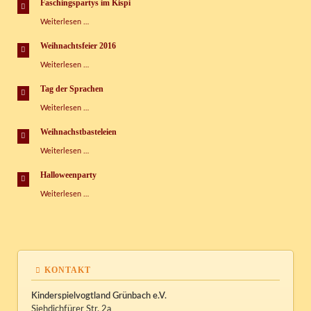
Faschingspartys im Kispi
Kispi
Faschingspartys
Weiterlesen …
im
Kispi
Weihnachtsfeier 2016
Weihnachtsfeier
Weiterlesen …
2016
Tag der Sprachen
Tag
Weiterlesen …
der
Sprachen
Weihnachstbasteleien
Weihnachstbasteleien
Weiterlesen …
Halloweenparty
Halloweenparty
Weiterlesen …
KONTAKT
Kinderspielvogtland Grünbach e.V.
Siehdichfürer Str. 2a