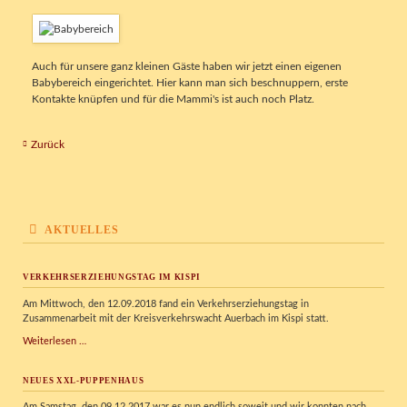
Auch für unsere ganz kleinen Gäste haben wir jetzt einen eigenen
Babybereich eingerichtet. Hier kann man sich beschnuppern, erste
Kontakte knüpfen und für die Mammi's ist auch noch Platz.
Zurück
AKTUELLES
VERKEHRSERZIEHUNGSTAG IM KISPI
Am Mittwoch, den 12.09.2018 fand ein Verkehrserziehungstag in
Zusammenarbeit mit der Kreisverkehrswacht Auerbach im Kispi statt.
Verkehrserziehungstag
Weiterlesen …
im
Kispi
NEUES XXL-PUPPENHAUS
Am Samstag, den 09.12.2017 war es nun endlich soweit und wir konnten nach