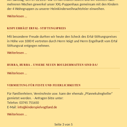
mehreren Wochen gewerkel unser XXL-Puppenhaus gemeinsam mit den Kindern
der 4 Wohngruppen zu unserer Heimkinderweihnachtsfeier einweihen.
Neues
Weiterlesen …
XXL-
Puppenhaus
KISPI ERHÄLT ERFAL- STIFTUNGSPREIS
Mit besonderer Freude durften wir heute den Scheck des Erfal-Stiftungspreises
in Höhe von 1000 € vertreten durch Herrn Voigt und Herrn Engelhardt vom Erfal
Stiftungsrat entgegen nehmen.
KISPI
Weiterlesen …
erhält
Erfal-
HURRA, HURRA – UNSERE NEUEN BOULDERMATTEN SIND DA!
Stiftungspreis
Hurra,
Weiterlesen …
Hurra
–
VERMIETUNG FÜR FESTE UND FEIERLICHKEITEN
unsere
neuen
Für Familienfeiern, Vereinsfeste usw. kann der ehemals „Pfannekuhngkeller“
Bouldermatten
gemietet werden. - Anfragen bitte unter:
sind
Telefon: 03745 751650
da!
E-Mail:
info@kinderspielvogtland.de
Vermietung
Weiterlesen …
für
Feste
Seite 3 von 5