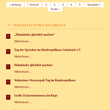
und
« Anfang
Zurück
1
2
3
4
5
Vorwärts
Feierlichkeiten
Ende »
VERANSTALTUNGS-RÜCKBLICK
„Heimkinder glücklich machen“
„Heimkinder
Weiterlesen …
glücklich
machen“
Tag der Sprachen im Kinderspielhaus Grünbach e.V.
Tag
Weiterlesen …
der
Sprachen
Heimkinder glücklich machen!
im
Heimkinder
Weiterlesen …
Kinderspielhaus
glücklich
Grünbach
machen!
e.V.
Wahnsinns-Wasserspaß-Tag im Kinderspielhaus
Wahnsinns-
Weiterlesen …
Wasserspaß-
Tag
Große Zuckertütenmesse im Kispi
im
Große
Weiterlesen …
Kinderspielhaus
Zuckertütenmesse
im