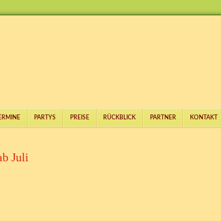
ERMINE
PARTYS
PREISE
RÜCKBLICK
PARTNER
KONTAKT
b Juli