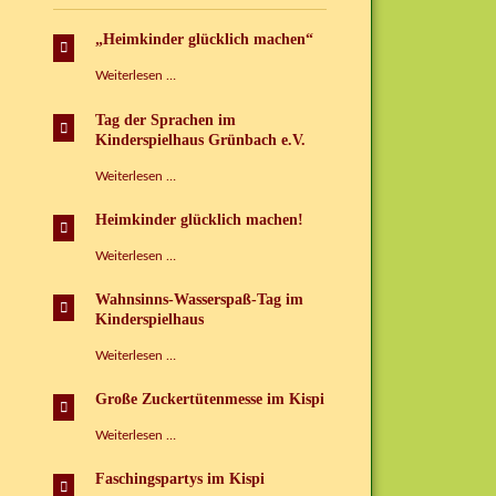
„Heimkinder glücklich machen“
„Heimkinder
Weiterlesen …
glücklich
machen“
Tag der Sprachen im
Kinderspielhaus Grünbach e.V.
Tag
Weiterlesen …
der
Sprachen
Heimkinder glücklich machen!
im
Kinderspielhaus
Heimkinder
Weiterlesen …
Grünbach
glücklich
e.V.
machen!
Wahnsinns-Wasserspaß-Tag im
Kinderspielhaus
Wahnsinns-
Weiterlesen …
Wasserspaß-
Tag
Große Zuckertütenmesse im Kispi
im
Kinderspielhaus
Große
Weiterlesen …
Zuckertütenmesse
im
Faschingspartys im Kispi
Kispi