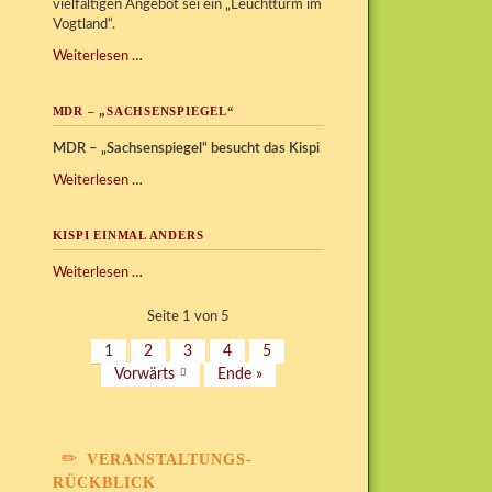
vielfältigen Angebot sei ein „Leuchtturm im
Vogtland“.
2.
Weiterlesen …
Preis
Social
MDR – „SACHSENSPIEGEL“
Award
des
MDR – „Sachsenspiegel“ besucht das Kispi
Rotary
Clubs
MDR
Weiterlesen …
Vogtland
–
„Sachsenspiegel“
KISPI EINMAL ANDERS
Kispi
Weiterlesen …
einmal
anders
Seite 1 von 5
1
2
3
4
5
Vorwärts
Ende »
VERANSTALTUNGS-
RÜCKBLICK