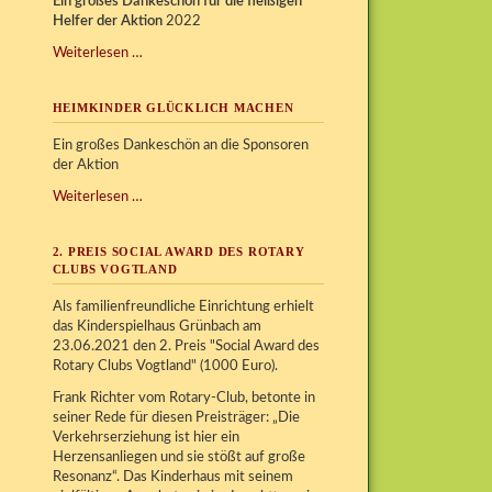
Ein großes Dankeschön für die fleißigen
Helfer der Aktion
2022
Kinder
Weiterlesen …
glücklich
machen
HEIMKINDER GLÜCKLICH MACHEN
Ein großes Dankeschön an die Sponsoren
der Aktion
Heimkinder
Weiterlesen …
glücklich
machen
2. PREIS SOCIAL AWARD DES ROTARY
CLUBS VOGTLAND
Als familienfreundliche Einrichtung erhielt
das Kinderspielhaus Grünbach am
23.06.2021 den 2. Preis "Social Award des
Rotary Clubs Vogtland" (1000 Euro).
Frank Richter vom Rotary-Club, betonte in
seiner Rede für diesen Preisträger: „Die
Verkehrserziehung ist hier ein
Herzensanliegen und sie stößt auf große
Resonanz“. Das Kinderhaus mit seinem