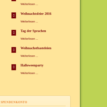
Faschingspartys
Weiterlesen …
im
Kispi
Weihnachtsfeier 2016
Weihnachtsfeier
Weiterlesen …
2016
Tag der Sprachen
Tag
Weiterlesen …
der
Sprachen
Weihnachstbasteleien
Weihnachstbasteleien
Weiterlesen …
Halloweenparty
Halloweenparty
Weiterlesen …
SPENDENKONTO