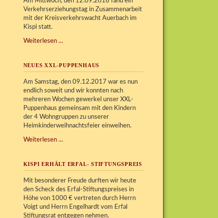
Am Mittwoch, den 12.09.2018 fand ein
Verkehrserziehungstag in Zusammenarbeit
mit der Kreisverkehrswacht Auerbach im
Kispi statt.
Verkehrserziehungstag
Weiterlesen …
im
Kispi
NEUES XXL-PUPPENHAUS
Am Samstag, den 09.12.2017 war es nun
endlich soweit und wir konnten nach
mehreren Wochen gewerkel unser XXL-
Puppenhaus gemeinsam mit den Kindern
der 4 Wohngruppen zu unserer
Heimkinderweihnachtsfeier einweihen.
Neues
Weiterlesen …
XXL-
Puppenhaus
KISPI ERHÄLT ERFAL- STIFTUNGSPREIS
Mit besonderer Freude durften wir heute
den Scheck des Erfal-Stiftungspreises in
Höhe von 1000 € vertreten durch Herrn
Voigt und Herrn Engelhardt vom Erfal
Stiftungsrat entgegen nehmen.