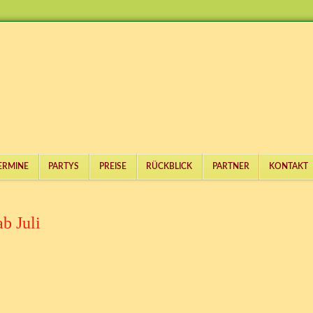
ERMINE
PARTYS
PREISE
RÜCKBLICK
PARTNER
KONTAKT
b Juli