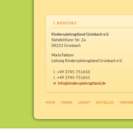
KONTAKT
Kinderspielvogtland Grünbach e.V.
Siehdichfürer Str. 2a
08223 Grünbach
Maria Faldum
Leitung Kinderspielvogtland Grünbach e.V.
+49 3745-751650
+49 3745-751651
info@kinderspielvogtland.de
NAVIGATION
HOME
VEREIN
OBJEKT
AKTUELLES
TERMIN
ÜBERSPRINGEN