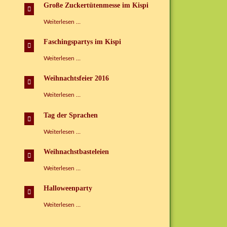
Tag
Große Zuckertütenmesse im Kispi
im
Kinderspielhaus
Große
Weiterlesen …
Zuckertütenmesse
im
Faschingspartys im Kispi
Kispi
Faschingspartys
Weiterlesen …
im
Kispi
Weihnachtsfeier 2016
Weihnachtsfeier
Weiterlesen …
2016
Tag der Sprachen
Tag
Weiterlesen …
der
Sprachen
Weihnachstbasteleien
Weihnachstbasteleien
Weiterlesen …
Halloweenparty
Halloweenparty
Weiterlesen …