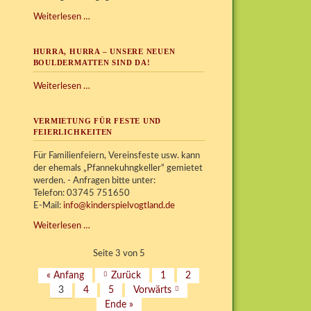
KISPI
Weiterlesen …
erhält
Erfal-
HURRA, HURRA – UNSERE NEUEN
Stiftungspreis
BOULDERMATTEN SIND DA!
Hurra,
Weiterlesen …
Hurra
–
VERMIETUNG FÜR FESTE UND
unsere
FEIERLICHKEITEN
neuen
Bouldermatten
Für Familienfeiern, Vereinsfeste usw. kann
sind
der ehemals „Pfannekuhngkeller“ gemietet
da!
werden. - Anfragen bitte unter:
Telefon: 03745 751650
E-Mail:
info@kinderspielvogtland.de
Vermietung
Weiterlesen …
für
Feste
Seite 3 von 5
und
« Anfang
Zurück
1
2
Feierlichkeiten
3
4
5
Vorwärts
Ende »