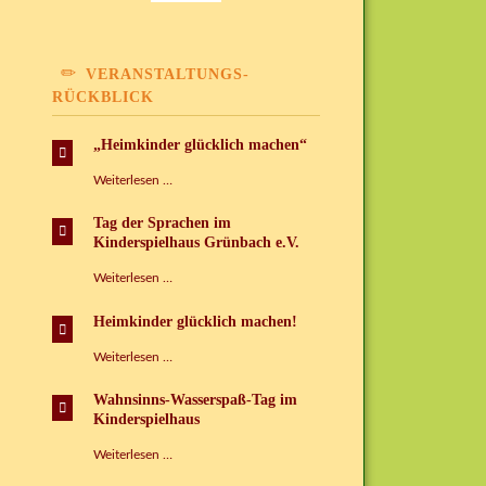
VERANSTALTUNGS-
RÜCKBLICK
„Heimkinder glücklich machen“
„Heimkinder
Weiterlesen …
glücklich
machen“
Tag der Sprachen im
Kinderspielhaus Grünbach e.V.
Tag
Weiterlesen …
der
Sprachen
Heimkinder glücklich machen!
im
Kinderspielhaus
Heimkinder
Weiterlesen …
Grünbach
glücklich
e.V.
machen!
Wahnsinns-Wasserspaß-Tag im
Kinderspielhaus
Wahnsinns-
Weiterlesen …
Wasserspaß-