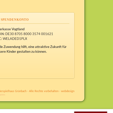
SPENDENKONTO
arkasse Vogtland
AN: DE30 8705 8000 3574 001621
C: WELADED1PLX
de Zuwendung hilft, eine attraktive Zukunft für
sere Kinder gestalten zu können.
erspielhaus Grünbach - Alle Rechte vorbehalten -
webdesign
plates