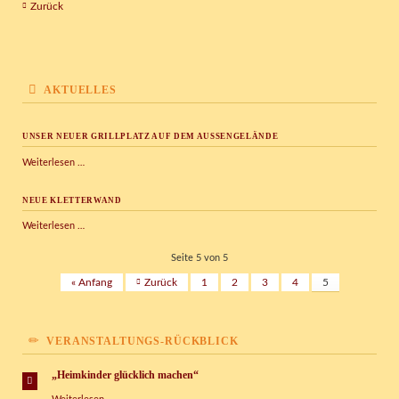
Zurück
AKTUELLES
UNSER NEUER GRILLPLATZ AUF DEM AUSSENGELÄNDE
Unser
Weiterlesen …
neuer
Grillplatz
NEUE KLETTERWAND
auf
dem
Neue
Weiterlesen …
Außengelände
Kletterwand
Seite 5 von 5
« Anfang
Zurück
1
2
3
4
5
VERANSTALTUNGS-RÜCKBLICK
„Heimkinder glücklich machen“
„Heimkinder