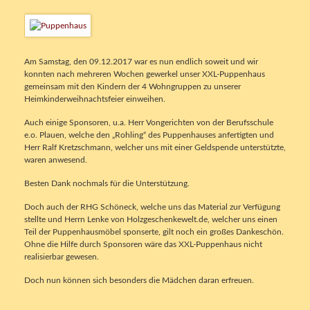
Am Samstag, den 09.12.2017 war es nun endlich soweit und wir
konnten nach mehreren Wochen gewerkel unser XXL-Puppenhaus
gemeinsam mit den Kindern der 4 Wohngruppen zu unserer
Heimkinderweihnachtsfeier einweihen.
Auch einige Sponsoren, u.a. Herr Vongerichten von der Berufsschule
e.o. Plauen, welche den „Rohling“ des Puppenhauses anfertigten und
Herr Ralf Kretzschmann, welcher uns mit einer Geldspende unterstützte,
waren anwesend.
Besten Dank nochmals für die Unterstützung.
Doch auch der RHG Schöneck, welche uns das Material zur Verfügung
stellte und Herrn Lenke von Holzgeschenkewelt.de, welcher uns einen
Teil der Puppenhausmöbel sponserte, gilt noch ein großes Dankeschön.
Ohne die Hilfe durch Sponsoren wäre das XXL-Puppenhaus nicht
realisierbar gewesen.
Doch nun können sich besonders die Mädchen daran erfreuen.