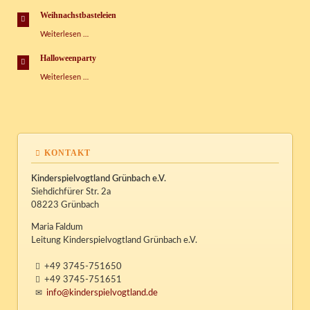
der
Sprachen
Weihnachstbasteleien
Weihnachstbasteleien
Weiterlesen …
Halloweenparty
Halloweenparty
Weiterlesen …
KONTAKT
Kinderspielvogtland Grünbach e.V.
Siehdichfürer Str. 2a
08223 Grünbach
Maria Faldum
Leitung Kinderspielvogtland Grünbach e.V.
+49 3745-751650
+49 3745-751651
info@kinderspielvogtland.de