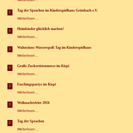
Weiterlesen …
glücklich
machen“
Tag der Sprachen im Kinderspielhaus Grünbach e.V.
Tag
Weiterlesen …
der
Sprachen
Heimkinder glücklich machen!
im
Heimkinder
Weiterlesen …
Kinderspielhaus
glücklich
Grünbach
machen!
e.V.
Wahnsinns-Wasserspaß-Tag im Kinderspielhaus
Wahnsinns-
Weiterlesen …
Wasserspaß-
Tag
Große Zuckertütenmesse im Kispi
im
Große
Weiterlesen …
Kinderspielhaus
Zuckertütenmesse
im
Faschingspartys im Kispi
Kispi
Faschingspartys
Weiterlesen …
im
Kispi
Weihnachtsfeier 2016
Weihnachtsfeier
Weiterlesen …
2016
Tag der Sprachen
Tag
Weiterlesen …