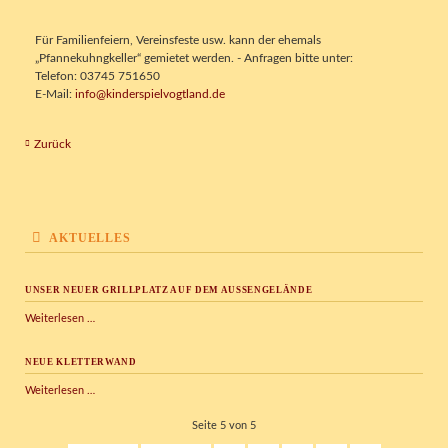
Für Familienfeiern, Vereinsfeste usw. kann der ehemals
„Pfannekuhngkeller“ gemietet werden. - Anfragen bitte unter:
Telefon: 03745 751650
E-Mail:
info@kinderspielvogtland.de
Zurück
AKTUELLES
UNSER NEUER GRILLPLATZ AUF DEM AUSSENGELÄNDE
Unser
Weiterlesen …
neuer
Grillplatz
NEUE KLETTERWAND
auf
dem
Neue
Weiterlesen …
Außengelände
Kletterwand
Seite 5 von 5