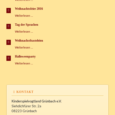
im
Kispi
Weihnachtsfeier 2016
Weihnachtsfeier
Weiterlesen …
2016
Tag der Sprachen
Tag
Weiterlesen …
der
Sprachen
Weihnachstbasteleien
Weihnachstbasteleien
Weiterlesen …
Halloweenparty
Halloweenparty
Weiterlesen …
KONTAKT
Kinderspielvogtland Grünbach e.V.
Siehdichfürer Str. 2a
08223 Grünbach