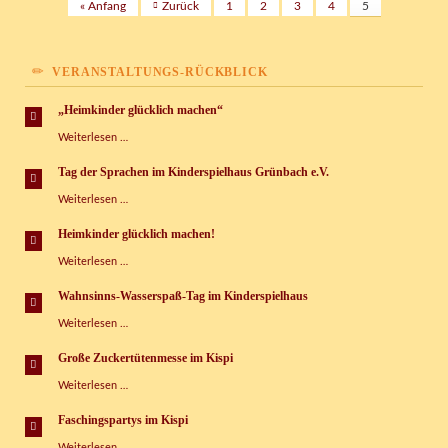
« Anfang
Zurück
1
2
3
4
5
VERANSTALTUNGS-RÜCKBLICK
„Heimkinder glücklich machen“
„Heimkinder
Weiterlesen …
glücklich
machen“
Tag der Sprachen im Kinderspielhaus Grünbach e.V.
Tag
Weiterlesen …
der
Sprachen
Heimkinder glücklich machen!
im
Heimkinder
Weiterlesen …
Kinderspielhaus
glücklich
Grünbach
machen!
e.V.
Wahnsinns-Wasserspaß-Tag im Kinderspielhaus
Wahnsinns-
Weiterlesen …
Wasserspaß-
Tag
Große Zuckertütenmesse im Kispi
im
Große
Weiterlesen …
Kinderspielhaus
Zuckertütenmesse
im
Faschingspartys im Kispi
Kispi
Faschingspartys
Weiterlesen …