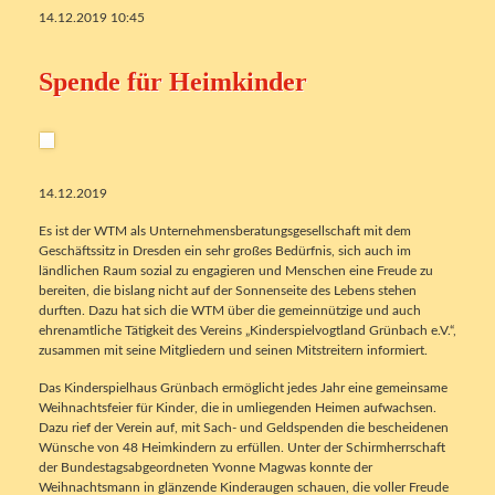
14.12.2019 10:45
Spende für Heimkinder
14.12.2019
Es ist der WTM als Unternehmensberatungsgesellschaft mit dem
Geschäftssitz in Dresden ein sehr großes Bedürfnis, sich auch im
ländlichen Raum sozial zu engagieren und Menschen eine Freude zu
bereiten, die bislang nicht auf der Sonnenseite des Lebens stehen
durften. Dazu hat sich die WTM über die gemeinnützige und auch
ehrenamtliche Tätigkeit des Vereins „Kinderspielvogtland Grünbach e.V.“,
zusammen mit seine Mitgliedern und seinen Mitstreitern informiert.
Das Kinderspielhaus Grünbach ermöglicht jedes Jahr eine gemeinsame
Weihnachtsfeier für Kinder, die in umliegenden Heimen aufwachsen.
Dazu rief der Verein auf, mit Sach- und Geldspenden die bescheidenen
Wünsche von 48 Heimkindern zu erfüllen. Unter der Schirmherrschaft
der Bundestagsabgeordneten Yvonne Magwas konnte der
Weihnachtsmann in glänzende Kinderaugen schauen, die voller Freude