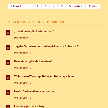
neuem
Zurück
1
2
3
4
5
Vorwärts
Ende »
Glanz
VERANSTALTUNGS-RÜCKBLICK
„Heimkinder glücklich machen“
„Heimkinder
Weiterlesen …
glücklich
machen“
Tag der Sprachen im Kinderspielhaus Grünbach e.V.
Tag
Weiterlesen …
der
Sprachen
Heimkinder glücklich machen!
im
Heimkinder
Weiterlesen …
Kinderspielhaus
glücklich
Grünbach
machen!
e.V.
Wahnsinns-Wasserspaß-Tag im Kinderspielhaus
Wahnsinns-
Weiterlesen …
Wasserspaß-
Tag
Große Zuckertütenmesse im Kispi
im
Große
Weiterlesen …
Kinderspielhaus
Zuckertütenmesse
im
Faschingspartys im Kispi