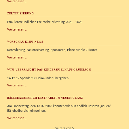
Unsere
Weiterlesen …
Weihnachtsaktion
ZERTIFIZIERUNG
Familienfreundlichen Freitzeiteinrichtung 2021 - 2023
Zertifizierung
Weiterlesen …
VORSCHAU KISPI-NEWS
Renovierung, Neuanschaffung, Sponsoren, Pläne für die Zukunft
Vorschau
Weiterlesen …
Kispi-
News
WTM ÜBERRASCHT DAS KINDERSPIELHAUS GRÜNBACH
14.12.19 Spende für Heimkinder übergeben
WTM
Weiterlesen …
überrascht
das
BÄLLEBADBEREICH ERSTRAHLT IN NEUEM GLANZ
Kinderspielhaus
Grünbach
Am Donnerstag, den 13.09.2018 konnten wir nun endlich unseren „neuen“
Bällebadbereich einweihen.
Bällebadbereich
Weiterlesen …
erstrahlt
in
Seite 2 von 5