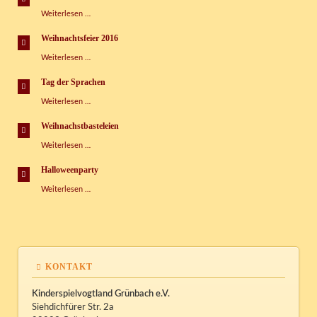
Kispi
Faschingspartys
Weiterlesen …
im
Kispi
Weihnachtsfeier 2016
Weihnachtsfeier
Weiterlesen …
2016
Tag der Sprachen
Tag
Weiterlesen …
der
Sprachen
Weihnachstbasteleien
Weihnachstbasteleien
Weiterlesen …
Halloweenparty
Halloweenparty
Weiterlesen …
KONTAKT
Kinderspielvogtland Grünbach e.V.
Siehdichfürer Str. 2a