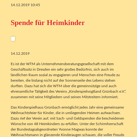
14.12.2019 10:45
Spende für Heimkinder
14.12.2019
Es ist der WTM als Unternehmensberatungsgesellschaft mit dem
Geschäftssitz in Dresden ein sehr großes Bedürfnis, sich auch im
ländlichen Raum sozial zu engagieren und Menschen eine Freude zu
bereiten, die bislang nicht auf der Sonnenseite des Lebens stehen
durften. Dazu hat sich die WTM über die gemeinnützige und auch
ehrenamtliche Tätigkeit des Vereins „Kinderspielvogtland Grünbach e.V.“,
zusammen mit seine Mitgliedern und seinen Mitstreitern informiert.
Das Kinderspielhaus Grünbach ermöglicht jedes Jahr eine gemeinsame
Weihnachtsfeier für Kinder, die in umliegenden Heimen aufwachsen.
Dazu rief der Verein auf, mit Sach- und Geldspenden die bescheidenen
Wünsche von 48 Heimkindern zu erfüllen. Unter der Schirmherrschaft
der Bundestagsabgeordneten Yvonne Magwas konnte der
Weihnachtsmann in glänzende Kinderaugen schauen, die voller Freude