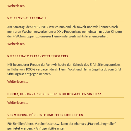
Verkehrserziehungstag
Weiterlesen …
im
Kispi
NEUES XXL-PUPPENHAUS
Am Samstag, den 09.12.2017 war es nun endlich soweit und wir konnten nach
mehreren Wochen gewerkel unser XXL-Puppenhaus gemeinsam mit den Kindern
der 4 Wohngruppen zu unserer Heimkinderweihnachtsfeier einweihen.
Neues
Weiterlesen …
XXL-
Puppenhaus
KISPI ERHÄLT ERFAL- STIFTUNGSPREIS
Mit besonderer Freude durften wir heute den Scheck des Erfal-Stiftungspreises
in Höhe von 1000 € vertreten durch Herrn Voigt und Herrn Engelhardt vom Erfal
Stiftungsrat entgegen nehmen.
KISPI
Weiterlesen …
erhält
Erfal-
HURRA, HURRA – UNSERE NEUEN BOULDERMATTEN SIND DA!
Stiftungspreis
Hurra,
Weiterlesen …
Hurra
–
VERMIETUNG FÜR FESTE UND FEIERLICHKEITEN
unsere
neuen
Für Familienfeiern, Vereinsfeste usw. kann der ehemals „Pfannekuhngkeller“
Bouldermatten
gemietet werden. - Anfragen bitte unter:
sind