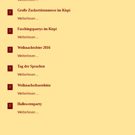
Wasserspaß-
Tag
Große Zuckertütenmesse im Kispi
im
Große
Weiterlesen …
Kinderspielhaus
Zuckertütenmesse
im
Faschingspartys im Kispi
Kispi
Faschingspartys
Weiterlesen …
im
Kispi
Weihnachtsfeier 2016
Weihnachtsfeier
Weiterlesen …
2016
Tag der Sprachen
Tag
Weiterlesen …
der
Sprachen
Weihnachstbasteleien
Weihnachstbasteleien
Weiterlesen …
Halloweenparty
Halloweenparty
Weiterlesen …