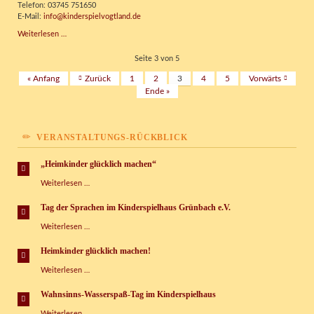
Telefon: 03745 751650
da!
E-Mail:
info@kinderspielvogtland.de
Vermietung
Weiterlesen …
für
Feste
Seite 3 von 5
und
« Anfang
Zurück
1
2
3
4
5
Vorwärts
Feierlichkeiten
Ende »
VERANSTALTUNGS-RÜCKBLICK
„Heimkinder glücklich machen“
„Heimkinder
Weiterlesen …
glücklich
machen“
Tag der Sprachen im Kinderspielhaus Grünbach e.V.
Tag
Weiterlesen …
der
Sprachen
Heimkinder glücklich machen!
im
Heimkinder
Weiterlesen …
Kinderspielhaus
glücklich
Grünbach
machen!
e.V.
Wahnsinns-Wasserspaß-Tag im Kinderspielhaus
Wahnsinns-
Weiterlesen …