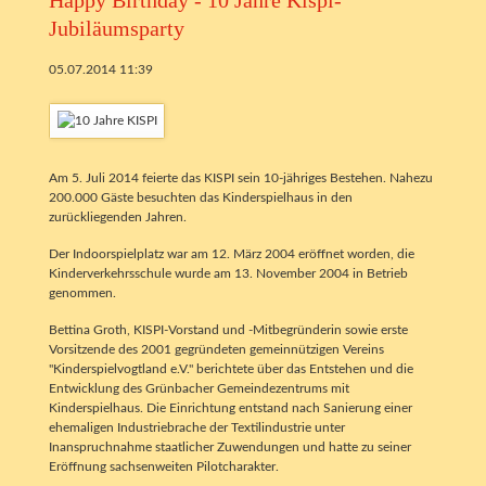
Happy Birthday - 10 Jahre Kispi-
Jubiläumsparty
05.07.2014 11:39
Am 5. Juli 2014 feierte das KISPI sein 10-jähriges Bestehen. Nahezu
200.000 Gäste besuchten das Kinderspielhaus in den
zurückliegenden Jahren.
Der Indoorspielplatz war am 12. März 2004 eröffnet worden, die
Kinderverkehrsschule wurde am 13. November 2004 in Betrieb
genommen.
Bettina Groth, KISPI-Vorstand und -Mitbegründerin sowie erste
Vorsitzende des 2001 gegründeten gemeinnützigen Vereins
"Kinderspielvogtland e.V." berichtete über das Entstehen und die
Entwicklung des Grünbacher Gemeindezentrums mit
Kinderspielhaus. Die Einrichtung entstand nach Sanierung einer
ehemaligen Industriebrache der Textilindustrie unter
Inanspruchnahme staatlicher Zuwendungen und hatte zu seiner
Eröffnung sachsenweiten Pilotcharakter.