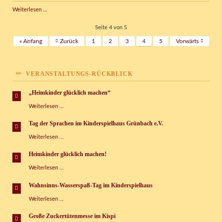
5,5
Weiterlesen …
m
lange
Seite 4 von 5
Röhrenrutsche
« Anfang
Zurück
1
2
3
4
5
Vorwärts
aufgebaut
VERANSTALTUNGS-RÜCKBLICK
„Heimkinder glücklich machen“
„Heimkinder
Weiterlesen …
glücklich
machen“
Tag der Sprachen im Kinderspielhaus Grünbach e.V.
Tag
Weiterlesen …
der
Sprachen
Heimkinder glücklich machen!
im
Heimkinder
Weiterlesen …
Kinderspielhaus
glücklich
Grünbach
machen!
e.V.
Wahnsinns-Wasserspaß-Tag im Kinderspielhaus
Wahnsinns-
Weiterlesen …
Wasserspaß-
Tag
Große Zuckertütenmesse im Kispi