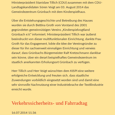
Ministerpräsident Stanislaw Tillich (CDU) zusammen mit dem CDU-
Landtagskandidaten Sören Voigt am 03. August 2014 das
Gemeindezentrum Grünbach mit dem Kinderspielhaus.
Über die Entstehungsgeschichte und Betreibung des Hauses
wurden sie durch Bettina Groth vom Vorstand des 2001
gegründeten gemeinnützigen Vereins „Kinderspielvogtland
Grünbach e.V.“ informiert. Ministerpräsident Tillich war äußerst
beeindruckt von dieser multifunktionalen Einrichtung, dankte Frau
Groth für das Engagement, lobte die Idee der Vereinsgründer zu
dieser für ihn sachsenweit einmaligen Einrichtung und verwies
darauf, dass Grünbachs Bürgermeister Ralf Kretzschmann dankbar
sein könne, über ein derart beispielhaftes Gemeindezentrum im
staatlich anerkannten Erholungsort Grünbach zu verfügen.
Herr Tillich und Herr Voigt wünschten dem KISPI eine weitere
erfolgreiche Entwicklung und freuten sich, dass staatliche
Zuwendungen vorbildlich eingesetzt worden sind und damit eine
sehr sinnvolle Nachnutzung einer Industriebrache der Textilindustrie
erreicht wurde.
Verkehrssicherheits- und Fahrradtag
16.07.2014 11:36