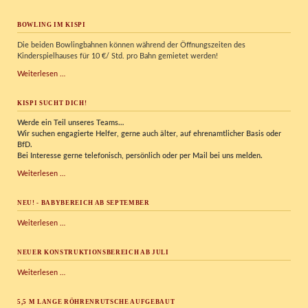
BOWLING IM KISPI
Die beiden Bowlingbahnen können während der Öffnungszeiten des
Kinderspielhauses für 10 €/ Std. pro Bahn gemietet werden!
Bowling
Weiterlesen …
im
Kispi
KISPI SUCHT DICH!
Werde ein Teil unseres Teams…
Wir
suchen engagierte Helfer, gerne auch älter, auf ehrenamtlicher Basis oder
BfD.
Bei Interesse gerne telefonisch, persönlich oder per Mail bei uns melden.
Kispi
Weiterlesen …
sucht
Dich!
NEU! - BABYBEREICH AB SEPTEMBER
NEU!
Weiterlesen …
-
Babybereich
NEUER KONSTRUKTIONSBEREICH AB JULI
ab
September
Neuer
Weiterlesen …
Konstruktionsbereich
ab
5,5 M LANGE RÖHRENRUTSCHE AUFGEBAUT
Juli