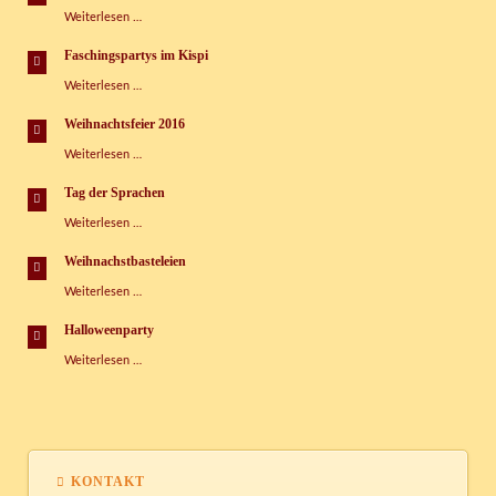
im
Große
Weiterlesen …
Kinderspielhaus
Zuckertütenmesse
im
Faschingspartys im Kispi
Kispi
Faschingspartys
Weiterlesen …
im
Kispi
Weihnachtsfeier 2016
Weihnachtsfeier
Weiterlesen …
2016
Tag der Sprachen
Tag
Weiterlesen …
der
Sprachen
Weihnachstbasteleien
Weihnachstbasteleien
Weiterlesen …
Halloweenparty
Halloweenparty
Weiterlesen …
KONTAKT