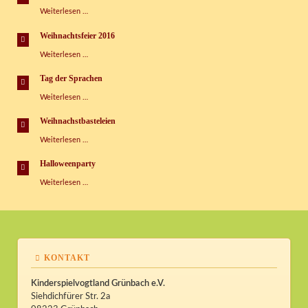
Kispi
Faschingspartys
Weiterlesen …
im
Kispi
Weihnachtsfeier 2016
Weihnachtsfeier
Weiterlesen …
2016
Tag der Sprachen
Tag
Weiterlesen …
der
Sprachen
Weihnachstbasteleien
Weihnachstbasteleien
Weiterlesen …
Halloweenparty
Halloweenparty
Weiterlesen …
KONTAKT
Kinderspielvogtland Grünbach e.V.
Siehdichfürer Str. 2a