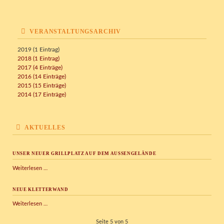
VERANSTALTUNGSARCHIV
2019 (1 Eintrag)
2018 (1 Eintrag)
2017 (4 Einträge)
2016 (14 Einträge)
2015 (15 Einträge)
2014 (17 Einträge)
AKTUELLES
UNSER NEUER GRILLPLATZ AUF DEM AUSSENGELÄNDE
Unser
Weiterlesen …
neuer
Grillplatz
NEUE KLETTERWAND
auf
dem
Neue
Weiterlesen …
Außengelände
Kletterwand
Seite 5 von 5