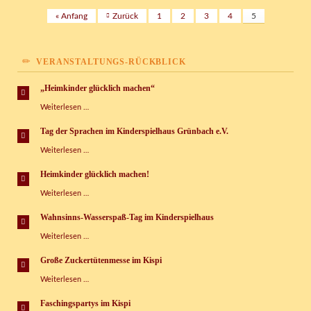
« Anfang
Zurück
1
2
3
4
5
VERANSTALTUNGS-RÜCKBLICK
„Heimkinder glücklich machen“
„Heimkinder
Weiterlesen …
glücklich
machen“
Tag der Sprachen im Kinderspielhaus Grünbach e.V.
Tag
Weiterlesen …
der
Sprachen
Heimkinder glücklich machen!
im
Heimkinder
Weiterlesen …
Kinderspielhaus
glücklich
Grünbach
machen!
e.V.
Wahnsinns-Wasserspaß-Tag im Kinderspielhaus
Wahnsinns-
Weiterlesen …
Wasserspaß-
Tag
Große Zuckertütenmesse im Kispi
im
Große
Weiterlesen …
Kinderspielhaus
Zuckertütenmesse
im
Faschingspartys im Kispi