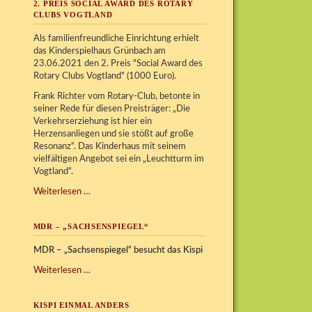
2. PREIS SOCIAL AWARD DES ROTARY
CLUBS VOGTLAND
Als familienfreundliche Einrichtung erhielt
das Kinderspielhaus Grünbach am
23.06.2021 den 2. Preis "Social Award des
Rotary Clubs Vogtland" (1000 Euro).
Frank Richter vom Rotary-Club, betonte in
seiner Rede für diesen Preisträger: „Die
Verkehrserziehung ist hier ein
Herzensanliegen und sie stößt auf große
Resonanz“. Das Kinderhaus mit seinem
vielfältigen Angebot sei ein „Leuchtturm im
Vogtland“.
2.
Weiterlesen …
Preis
Social
MDR – „SACHSENSPIEGEL“
Award
des
MDR – „Sachsenspiegel“ besucht das Kispi
Rotary
Clubs
MDR
Weiterlesen …
Vogtland
–
„Sachsenspiegel“
KISPI EINMAL ANDERS