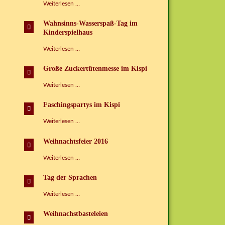
Kinderspielhaus
Heimkinder
Weiterlesen …
Grünbach
glücklich
e.V.
machen!
Wahnsinns-Wasserspaß-Tag im
Kinderspielhaus
Wahnsinns-
Weiterlesen …
Wasserspaß-
Tag
Große Zuckertütenmesse im Kispi
im
Kinderspielhaus
Große
Weiterlesen …
Zuckertütenmesse
im
Faschingspartys im Kispi
Kispi
Faschingspartys
Weiterlesen …
im
Kispi
Weihnachtsfeier 2016
Weihnachtsfeier
Weiterlesen …
2016
Tag der Sprachen
Tag
Weiterlesen …
der
Sprachen
Weihnachstbasteleien