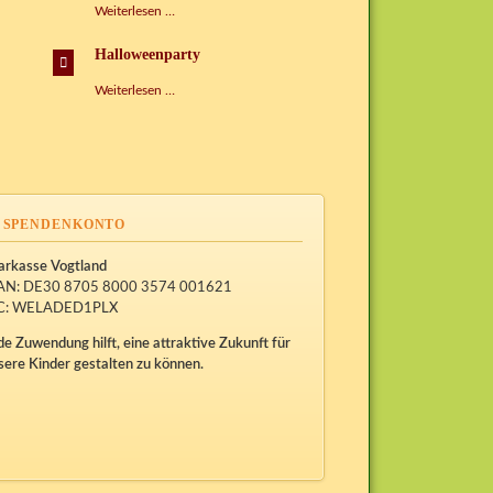
Weihnachstbasteleien
Weiterlesen …
Halloweenparty
Halloweenparty
Weiterlesen …
SPENDENKONTO
arkasse Vogtland
AN: DE30 8705 8000 3574 001621
C: WELADED1PLX
de Zuwendung hilft, eine attraktive Zukunft für
sere Kinder gestalten zu können.