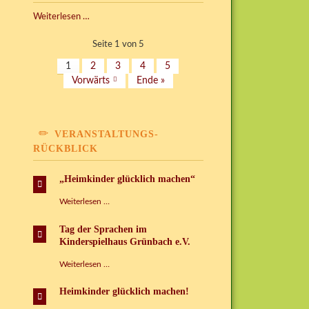
Kispi
Weiterlesen …
einmal
anders
Seite 1 von 5
1
2
3
4
5
Vorwärts
Ende »
VERANSTALTUNGS-
RÜCKBLICK
„Heimkinder glücklich machen“
„Heimkinder
Weiterlesen …
glücklich
machen“
Tag der Sprachen im
Kinderspielhaus Grünbach e.V.
Tag
Weiterlesen …
der
Sprachen
Heimkinder glücklich machen!
im