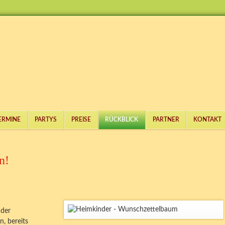
ERMINE
PARTYS
PREISE
RÜCKBLICK
PARTNER
KONTAKT
n!
 der
, bereits