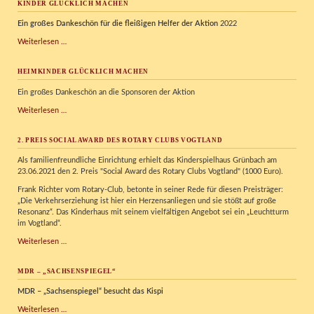
KINDER GLÜCKLICH MACHEN
Ein großes Dankeschön für die fleißigen Helfer der Aktion
2022
Kinder
Weiterlesen …
glücklich
machen
HEIMKINDER GLÜCKLICH MACHEN
Ein großes Dankeschön an die Sponsoren der Aktion
Heimkinder
Weiterlesen …
glücklich
machen
2. PREIS SOCIAL AWARD DES ROTARY CLUBS VOGTLAND
Als familienfreundliche Einrichtung erhielt das Kinderspielhaus Grünbach am
23.06.2021 den 2. Preis "Social Award des Rotary Clubs Vogtland" (1000 Euro).
Frank Richter vom Rotary-Club, betonte in seiner Rede für diesen Preisträger:
„Die Verkehrserziehung ist hier ein Herzensanliegen und sie stößt auf große
Resonanz“. Das Kinderhaus mit seinem vielfältigen Angebot sei ein „Leuchtturm
im Vogtland“.
2.
Weiterlesen …
Preis
Social
MDR – „SACHSENSPIEGEL“
Award
des
MDR – „Sachsenspiegel“ besucht das Kispi
Rotary
Clubs
MDR
Weiterlesen …