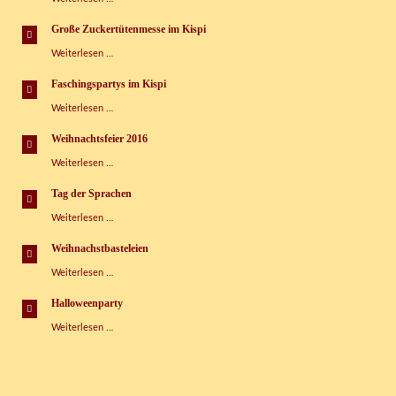
Wasserspaß-
Tag
Große Zuckertütenmesse im Kispi
im
Große
Weiterlesen …
Kinderspielhaus
Zuckertütenmesse
im
Faschingspartys im Kispi
Kispi
Faschingspartys
Weiterlesen …
im
Kispi
Weihnachtsfeier 2016
Weihnachtsfeier
Weiterlesen …
2016
Tag der Sprachen
Tag
Weiterlesen …
der
Sprachen
Weihnachstbasteleien
Weihnachstbasteleien
Weiterlesen …
Halloweenparty
Halloweenparty
Weiterlesen …