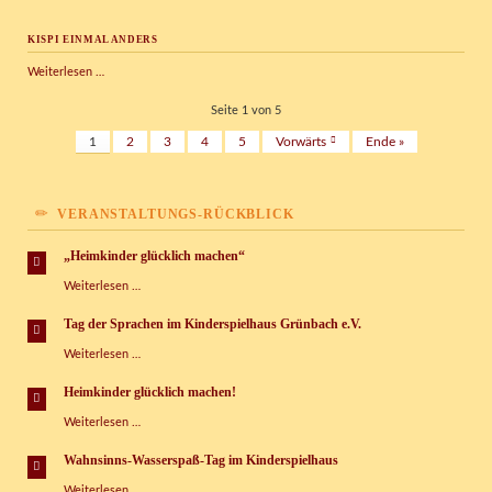
Vogtland
–
„Sachsenspiegel“
KISPI EINMAL ANDERS
Kispi
Weiterlesen …
einmal
anders
Seite 1 von 5
1
2
3
4
5
Vorwärts
Ende »
VERANSTALTUNGS-RÜCKBLICK
„Heimkinder glücklich machen“
„Heimkinder
Weiterlesen …
glücklich
machen“
Tag der Sprachen im Kinderspielhaus Grünbach e.V.
Tag
Weiterlesen …
der
Sprachen
Heimkinder glücklich machen!
im
Heimkinder
Weiterlesen …
Kinderspielhaus
glücklich
Grünbach
machen!
e.V.
Wahnsinns-Wasserspaß-Tag im Kinderspielhaus
Wahnsinns-
Weiterlesen …