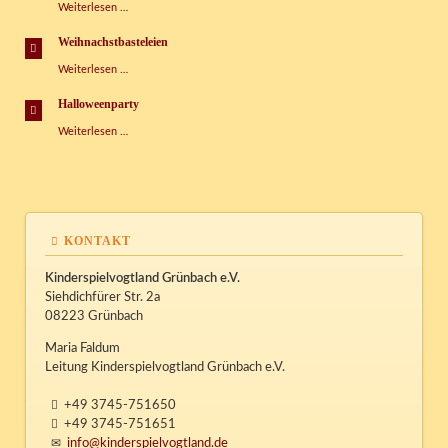
Tag
Weiterlesen …
der
Sprachen
Weihnachstbasteleien
Weihnachstbasteleien
Weiterlesen …
Halloweenparty
Halloweenparty
Weiterlesen …
KONTAKT
Kinderspielvogtland Grünbach e.V.
Siehdichfürer Str. 2a
08223 Grünbach
Maria Faldum
Leitung Kinderspielvogtland Grünbach e.V.
+49 3745-751650
+49 3745-751651
info@kinderspielvogtland.de