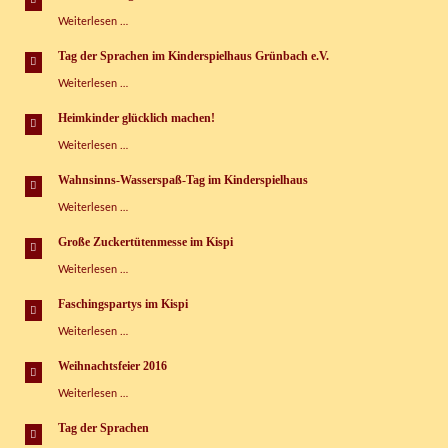
„Heimkinder
Weiterlesen …
glücklich
machen“
Tag der Sprachen im Kinderspielhaus Grünbach e.V.
Tag
Weiterlesen …
der
Sprachen
Heimkinder glücklich machen!
im
Heimkinder
Weiterlesen …
Kinderspielhaus
glücklich
Grünbach
machen!
e.V.
Wahnsinns-Wasserspaß-Tag im Kinderspielhaus
Wahnsinns-
Weiterlesen …
Wasserspaß-
Tag
Große Zuckertütenmesse im Kispi
im
Große
Weiterlesen …
Kinderspielhaus
Zuckertütenmesse
im
Faschingspartys im Kispi
Kispi
Faschingspartys
Weiterlesen …
im
Kispi
Weihnachtsfeier 2016
Weihnachtsfeier
Weiterlesen …
2016
Tag der Sprachen