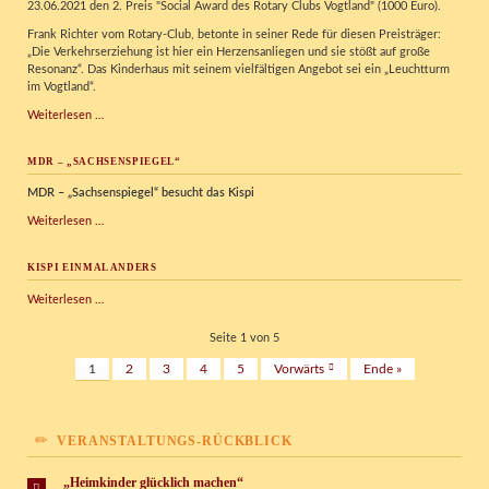
23.06.2021 den 2. Preis "Social Award des Rotary Clubs Vogtland" (1000 Euro).
Frank Richter vom Rotary-Club, betonte in seiner Rede für diesen Preisträger:
„Die Verkehrserziehung ist hier ein Herzensanliegen und sie stößt auf große
Resonanz“. Das Kinderhaus mit seinem vielfältigen Angebot sei ein „Leuchtturm
im Vogtland“.
2.
Weiterlesen …
Preis
Social
MDR – „SACHSENSPIEGEL“
Award
des
MDR – „Sachsenspiegel“ besucht das Kispi
Rotary
Clubs
MDR
Weiterlesen …
Vogtland
–
„Sachsenspiegel“
KISPI EINMAL ANDERS
Kispi
Weiterlesen …
einmal
anders
Seite 1 von 5
1
2
3
4
5
Vorwärts
Ende »
VERANSTALTUNGS-RÜCKBLICK
„Heimkinder glücklich machen“