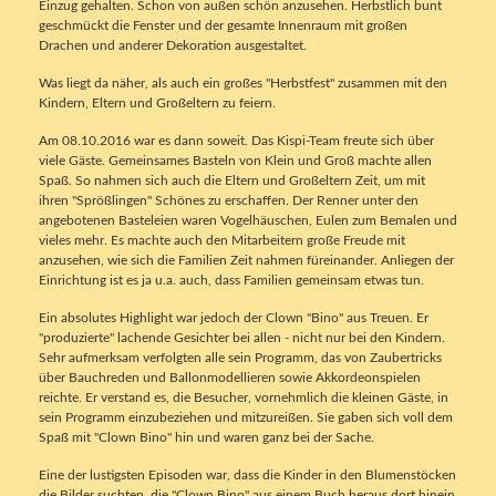
Einzug gehalten. Schon von außen schön anzusehen. Herbstlich bunt
geschmückt die Fenster und der gesamte Innenraum mit großen
Drachen und anderer Dekoration ausgestaltet.
Was liegt da näher, als auch ein großes "Herbstfest" zusammen mit den
Kindern, Eltern und Großeltern zu feiern.
Am 08.10.2016 war es dann soweit. Das Kispi-Team freute sich über
viele Gäste. Gemeinsames Basteln von Klein und Groß machte allen
Spaß. So nahmen sich auch die Eltern und Großeltern Zeit, um mit
ihren "Sprößlingen" Schönes zu erschaffen. Der Renner unter den
angebotenen Basteleien waren Vogelhäuschen, Eulen zum Bemalen und
vieles mehr. Es machte auch den Mitarbeitern große Freude mit
anzusehen, wie sich die Familien Zeit nahmen füreinander. Anliegen der
Einrichtung ist es ja u.a. auch, dass Familien gemeinsam etwas tun.
Ein absolutes Highlight war jedoch der Clown "Bino" aus Treuen. Er
"produzierte" lachende Gesichter bei allen - nicht nur bei den Kindern.
Sehr aufmerksam verfolgten alle sein Programm, das von Zaubertricks
über Bauchreden und Ballonmodellieren sowie Akkordeonspielen
reichte. Er verstand es, die Besucher, vornehmlich die kleinen Gäste, in
sein Programm einzubeziehen und mitzureißen. Sie gaben sich voll dem
Spaß mit "Clown Bino" hin und waren ganz bei der Sache.
Eine der lustigsten Episoden war, dass die Kinder in den Blumenstöcken
die Bilder suchten, die "Clown Bino" aus einem Buch heraus dort hinein