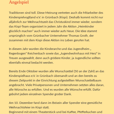
Angelspiel
Traditionen sind toll. Diese Meinung vertreten auch die Mitarbeiter des
Kinderspielvogtland e.V. in Grünbach (Kispi). Deshalb kommt nicht nur
alljährlich zur Weihnachtszeit das Christuskind immer wieder, sondern
das Kispi-Team organisiert in jedem Jahr die Aktion „Heimkinder
glücklich machen“ auch immer wieder aufs Neue. Die Idee stammt
ursprünglich vom Grünbacher Unternehmer Thomas Groth, der
zusammen mit dem Kispi diese Aktion ins Leben gerufen hat.
In diesem Jahr wurden die Kinderarche und das Jugendheim „
Regenbogen“ Reichenbach sowie das „Jugendwohnhaus mit Herz“ in
Treuen ausgewählt, denn auch größere Kinder, ja Jugendliche sollten
ebenfalls einmal bedacht werden.
Bereits Ende Oktober wurden alle Wunschzettel (50 an der Zahl) an das
Kinderspielhaus e.V. in Grünbach übersandt und an den bereits zu
diesem Zeitpunkt in der Einrichtung aufgestellten Wunschzettelbaum
angebracht. Viele Privatpersonen und Unternehmen setzten alles daran,
alle Wünsche zu erfüllen. Und es wurden alle Wünsche erfüllt. Dafür
gebührt jedem einzelnen Spender großer Dank.
Am 10. Dezember fand dann im Beisein aller Spender eine gemütliche
Weihnachtsfeier im Kispi statt.
Beginnend mit einem Theaterstück und bei Kaffee, Pfefferkuchen und