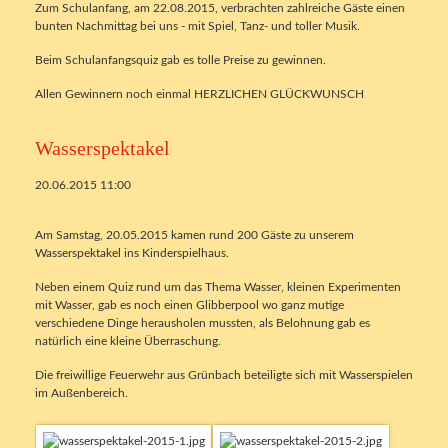
Zum Schulanfang, am 22.08.2015, verbrachten zahlreiche Gäste einen
bunten Nachmittag bei uns - mit Spiel, Tanz- und toller Musik.
Beim Schulanfangsquiz gab es tolle Preise zu gewinnen.
Allen Gewinnern noch einmal HERZLICHEN GLÜCKWUNSCH
Wasserspektakel
20.06.2015 11:00
Am Samstag, 20.05.2015 kamen rund 200 Gäste zu unserem
Wasserspektakel ins Kinderspielhaus.
Neben einem Quiz rund um das Thema Wasser, kleinen Experimenten
mit Wasser, gab es noch einen Glibberpool wo ganz mutige
verschiedene Dinge herausholen mussten, als Belohnung gab es
natürlich eine kleine Überraschung.
Die freiwillige Feuerwehr aus Grünbach beteiligte sich mit Wasserspielen
im Außenbereich.