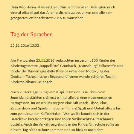
Dem Kispi-Team ist es ein Bedürfnis, sich bei allen Beteiligten noch
einmal offiziell auf das Allerherzlichste zu bedanken und allen ein
gesegnetes Weihnachtsfest 2016 zu wünschen.
Tag der Sprachen
25.11.2016 15:52
Am Freitag, den 25.11.2016 verbrachten insgesamt 100 Kinder der
Kindertagesstätte „Rappelkiste“ Grünbach, „Mäuseburg“ Falkenstein und
Kinder der Kindertagesstätte Kraslice unter dem Motto „Tag der
Deutsch- Tschechischen Begegnung“ einen wunderschönen Tag im
Kinderspielhaus Grünbach.
Nach kurzer Begrüßung vom Kispi Team und Frau Thoß vom
Jugendamt, stärkten sich erst einmal alle bei einem gemeinsamen
Mittagessen. Im Anschluss sorgten eine Mit-Mach-Disco, eine
Zaubershow und Spielanimationen für viel Spaß und Unterhaltung bis
zum gemeinsamen Kaffeetrinken. Wer wollte konnte sich in der
Bastelecke kreativ betätigen und tollen Weihnachtsbaumschmuck
basteln. Auch die Verkehrserziehung in der Kinderfahrschule sollte an
diesem Tag nicht zu kurz kommen und so hieß es nach dem