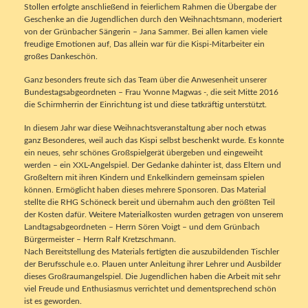
Stollen erfolgte anschließend in feierlichem Rahmen die Übergabe der
Geschenke an die Jugendlichen durch den Weihnachtsmann, moderiert
von der Grünbacher Sängerin – Jana Sammer. Bei allen kamen viele
freudige Emotionen auf, Das allein war für die Kispi-Mitarbeiter ein
großes Dankeschön.
Ganz besonders freute sich das Team über die Anwesenheit unserer
Bundestagsabgeordneten – Frau Yvonne Magwas -, die seit Mitte 2016
die Schirmherrin der Einrichtung ist und diese tatkräftig unterstützt.
In diesem Jahr war diese Weihnachtsveranstaltung aber noch etwas
ganz Besonderes, weil auch das Kispi selbst beschenkt wurde. Es konnte
ein neues, sehr schönes Großspielgerät übergeben und eingeweiht
werden – ein XXL-Angelspiel. Der Gedanke dahinter ist, dass Eltern und
Großeltern mit ihren Kindern und Enkelkindern gemeinsam spielen
können. Ermöglicht haben dieses mehrere Sponsoren. Das Material
stellte die RHG Schöneck bereit und übernahm auch den größten Teil
der Kosten dafür. Weitere Materialkosten wurden getragen von unserem
Landtagsabgeordneten – Herrn Sören Voigt – und dem Grünbach
Bürgermeister – Herrn Ralf Kretzschmann.
Nach Bereitstellung des Materials fertigten die auszubildenden Tischler
der Berufsschule e.o. Plauen unter Anleitung ihrer Lehrer und Ausbilder
dieses Großraumangelspiel. Die Jugendlichen haben die Arbeit mit sehr
viel Freude und Enthusiasmus verrichtet und dementsprechend schön
ist es geworden.