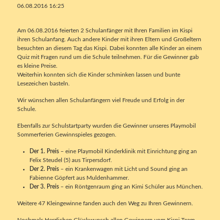
06.08.2016 16:25
Am 06.08.2016 feierten 2 Schulanfänger mit Ihren Familien im Kispi
ihren Schulanfang. Auch andere Kinder mit ihren Eltern und Großeltern
besuchten an diesem Tag das Kispi. Dabei konnten alle Kinder an einem
Quiz mit Fragen rund um die Schule teilnehmen. Für die Gewinner gab
es kleine Preise.
Weiterhin konnten sich die Kinder schminken lassen und bunte
Lesezeichen basteln.
Wir wünschen allen Schulanfängern viel Freude und Erfolg in der
Schule.
Ebenfalls zur Schulstartparty wurden die Gewinner unseres Playmobil
Sommerferien Gewinnspieles gezogen.
Der 1. Preis
– eine Playmobil Kinderklinik mit Einrichtung ging an
Felix Steudel (5) aus Tirpersdorf.
Der 2. Preis
– ein Krankenwagen mit Licht und Sound ging an
Fabienne Göpfert aus Muldenhammer.
Der 3. Preis
– ein Röntgenraum ging an Kimi Schüler aus München.
Weitere 47 Kleingewinne fanden auch den Weg zu Ihren Gewinnern.
Nochmals Herzlichen Glückwunsch allen Gewinnern vom Kispi Team