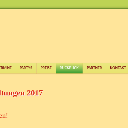
ERMINE
PARTYS
PREISE
RÜCKBLICK
PARTNER
KONTAKT
ltungen 2017
en!