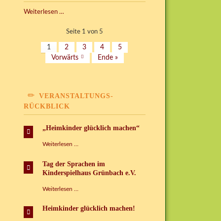
Kispi
Weiterlesen …
einmal
anders
Seite 1 von 5
1
2
3
4
5
Vorwärts
Ende »
VERANSTALTUNGS-
RÜCKBLICK
„Heimkinder glücklich machen“
„Heimkinder
Weiterlesen …
glücklich
machen“
Tag der Sprachen im
Kinderspielhaus Grünbach e.V.
Tag
Weiterlesen …
der
Sprachen
Heimkinder glücklich machen!
im