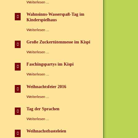
Kinderspielhaus
Heimkinder
Weiterlesen …
Grünbach
glücklich
e.V.
machen!
Wahnsinns-Wasserspaß-Tag im
Kinderspielhaus
Wahnsinns-
Weiterlesen …
Wasserspaß-
Tag
Große Zuckertütenmesse im Kispi
im
Kinderspielhaus
Große
Weiterlesen …
Zuckertütenmesse
im
Faschingspartys im Kispi
Kispi
Faschingspartys
Weiterlesen …
im
Kispi
Weihnachtsfeier 2016
Weihnachtsfeier
Weiterlesen …
2016
Tag der Sprachen
Tag
Weiterlesen …
der
Sprachen
Weihnachstbasteleien