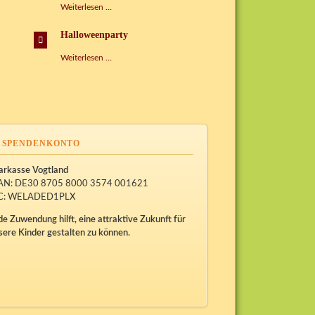
Weihnachstbasteleien
Weiterlesen …
Halloweenparty
Halloweenparty
Weiterlesen …
SPENDENKONTO
arkasse Vogtland
AN: DE30 8705 8000 3574 001621
C: WELADED1PLX
de Zuwendung hilft, eine attraktive Zukunft für
sere Kinder gestalten zu können.