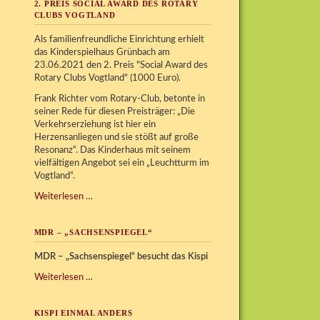
2. PREIS SOCIAL AWARD DES ROTARY
CLUBS VOGTLAND
Als familienfreundliche Einrichtung erhielt
das Kinderspielhaus Grünbach am
23.06.2021 den 2. Preis "Social Award des
Rotary Clubs Vogtland" (1000 Euro).
Frank Richter vom Rotary-Club, betonte in
seiner Rede für diesen Preisträger: „Die
Verkehrserziehung ist hier ein
Herzensanliegen und sie stößt auf große
Resonanz“. Das Kinderhaus mit seinem
vielfältigen Angebot sei ein „Leuchtturm im
Vogtland“.
2.
Weiterlesen …
Preis
Social
MDR – „SACHSENSPIEGEL“
Award
des
MDR – „Sachsenspiegel“ besucht das Kispi
Rotary
Clubs
MDR
Weiterlesen …
Vogtland
–
„Sachsenspiegel“
KISPI EINMAL ANDERS