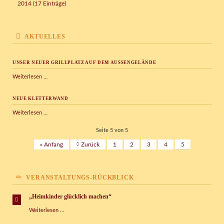
2014 (17 Einträge)
AKTUELLES
UNSER NEUER GRILLPLATZ AUF DEM AUSSENGELÄNDE
Unser
Weiterlesen …
neuer
Grillplatz
NEUE KLETTERWAND
auf
dem
Neue
Weiterlesen …
Außengelände
Kletterwand
Seite 5 von 5
« Anfang
Zurück
1
2
3
4
5
VERANSTALTUNGS-RÜCKBLICK
„Heimkinder glücklich machen“
„Heimkinder
Weiterlesen …
glücklich