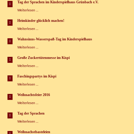
machen“
Tag der Sprachen im Kinderspielhaus Grünbach e.V.
Tag
Weiterlesen …
der
Sprachen
Heimkinder glücklich machen!
im
Heimkinder
Weiterlesen …
Kinderspielhaus
glücklich
Grünbach
machen!
e.V.
Wahnsinns-Wasserspaß-Tag im Kinderspielhaus
Wahnsinns-
Weiterlesen …
Wasserspaß-
Tag
Große Zuckertütenmesse im Kispi
im
Große
Weiterlesen …
Kinderspielhaus
Zuckertütenmesse
im
Faschingspartys im Kispi
Kispi
Faschingspartys
Weiterlesen …
im
Kispi
Weihnachtsfeier 2016
Weihnachtsfeier
Weiterlesen …
2016
Tag der Sprachen
Tag
Weiterlesen …
der
Sprachen
Weihnachstbasteleien