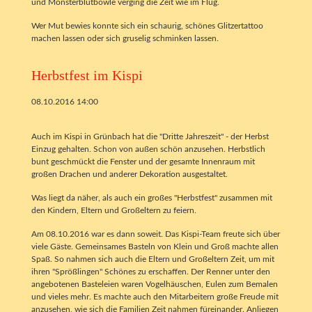
und Monsterblutbowle verging die Zeit wie im Flug.
Wer Mut bewies konnte sich ein schaurig, schönes Glitzertattoo
machen lassen oder sich gruselig schminken lassen.
Herbstfest im Kispi
08.10.2016 14:00
Auch im Kispi in Grünbach hat die "Dritte Jahreszeit" - der Herbst
Einzug gehalten. Schon von außen schön anzusehen. Herbstlich
bunt geschmückt die Fenster und der gesamte Innenraum mit
großen Drachen und anderer Dekoration ausgestaltet.
Was liegt da näher, als auch ein großes "Herbstfest" zusammen mit
den Kindern, Eltern und Großeltern zu feiern.
Am 08.10.2016 war es dann soweit. Das Kispi-Team freute sich über
viele Gäste. Gemeinsames Basteln von Klein und Groß machte allen
Spaß. So nahmen sich auch die Eltern und Großeltern Zeit, um mit
ihren "Sprößlingen" Schönes zu erschaffen. Der Renner unter den
angebotenen Basteleien waren Vogelhäuschen, Eulen zum Bemalen
und vieles mehr. Es machte auch den Mitarbeitern große Freude mit
anzusehen, wie sich die Familien Zeit nahmen füreinander. Anliegen