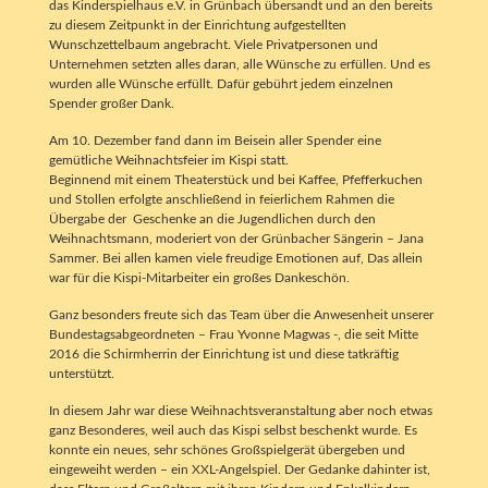
das Kinderspielhaus e.V. in Grünbach übersandt und an den bereits
zu diesem Zeitpunkt in der Einrichtung aufgestellten
Wunschzettelbaum angebracht. Viele Privatpersonen und
Unternehmen setzten alles daran, alle Wünsche zu erfüllen. Und es
wurden alle Wünsche erfüllt. Dafür gebührt jedem einzelnen
Spender großer Dank.
Am 10. Dezember fand dann im Beisein aller Spender eine
gemütliche Weihnachtsfeier im Kispi statt.
Beginnend mit einem Theaterstück und bei Kaffee, Pfefferkuchen
und Stollen erfolgte anschließend in feierlichem Rahmen die
Übergabe der Geschenke an die Jugendlichen durch den
Weihnachtsmann, moderiert von der Grünbacher Sängerin – Jana
Sammer. Bei allen kamen viele freudige Emotionen auf, Das allein
war für die Kispi-Mitarbeiter ein großes Dankeschön.
Ganz besonders freute sich das Team über die Anwesenheit unserer
Bundestagsabgeordneten – Frau Yvonne Magwas -, die seit Mitte
2016 die Schirmherrin der Einrichtung ist und diese tatkräftig
unterstützt.
In diesem Jahr war diese Weihnachtsveranstaltung aber noch etwas
ganz Besonderes, weil auch das Kispi selbst beschenkt wurde. Es
konnte ein neues, sehr schönes Großspielgerät übergeben und
eingeweiht werden – ein XXL-Angelspiel. Der Gedanke dahinter ist,