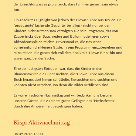
der Einrichtung ist es ja u.a. auch, dass Familien gemeinsam etwas
tun.
Ein absolutes Highlight war jedoch der Clown "Bino" aus Treuen. Er
"produzierte" lachende Gesichter bei allen - nicht nur bei den
Kindern. Sehr aufmerksam verfolgten alle sein Programm, das von
Zaubertricks über Bauchreden und Ballonmodellieren sowie
Akkordeonspielen reichte. Er verstand es, die Besucher,
vornehmlich die kleinen Gäste, in sein Programm einzubeziehen und
mitzureißen. Sie gaben sich voll dem Spaß mit "Clown Bino" hin und
waren ganz bei der Sache.
Eine der lustigsten Episoden war, dass die Kinder in den
Blumenstöcken die Bilder suchten, die "Clown Bino" aus einem
Buch heraus dort hinein schüttelte. Sie suchten und suchten und
konnten nicht versehen, wo denn die Bilder verblieben sind.
Es war ein schöner Nachmittag und wir bedanken uns bei allen
unseren Gästen, die zu einem guten Gelingen des "Herbstfestes"
durch ihre Anwesenheit beigetragen haben.
Kispi Aktivnachmittag
04.09.2016 13:00