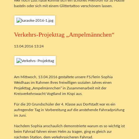
Wer noch Lust hatte konnte sich ein schönes Mikrofon für zu Hause
basteln oder sich mit einem Glittertattoo verschönern lassen.
Verkehrs-Projekttag „Ampelmännchen“
13.04.2016 13:24
Am Mittwoch, 13.04.2016 gestaltete unsere FSJ'lerin Sophia
Weidhaas im Rahmen Ihres freiwilligen sozialen Jahres einen
Projekttag „Ampelmännchen“ in Zusammenarbeit mit der
Kreisverkehrswacht Vogtland im Kispi aus.
Für die 20 Grundschüler der 4. Klasse aus Dorfstadt war es ein
aufregender Tag in Vorbereitung auf die anstehende Fahrradprüfung
im Juni.
Nachdem Sophia anschaulich demonstrierte warum es so wichtig ist
beim Fahrrad fahren einen Helm zu tragen, ging es gleich zur
nächsten Station, dem verkehrssicheren Fahrrad.