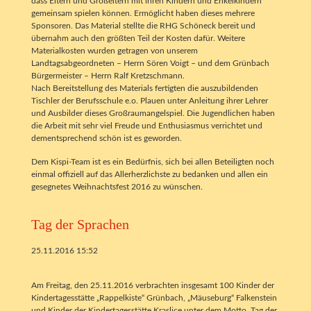
dass Eltern und Großeltern mit ihren Kindern und Enkelkindern
gemeinsam spielen können. Ermöglicht haben dieses mehrere
Sponsoren. Das Material stellte die RHG Schöneck bereit und
übernahm auch den größten Teil der Kosten dafür. Weitere
Materialkosten wurden getragen von unserem
Landtagsabgeordneten – Herrn Sören Voigt – und dem Grünbach
Bürgermeister – Herrn Ralf Kretzschmann.
Nach Bereitstellung des Materials fertigten die auszubildenden
Tischler der Berufsschule e.o. Plauen unter Anleitung ihrer Lehrer
und Ausbilder dieses Großraumangelspiel. Die Jugendlichen haben
die Arbeit mit sehr viel Freude und Enthusiasmus verrichtet und
dementsprechend schön ist es geworden.
Dem Kispi-Team ist es ein Bedürfnis, sich bei allen Beteiligten noch
einmal offiziell auf das Allerherzlichste zu bedanken und allen ein
gesegnetes Weihnachtsfest 2016 zu wünschen.
Tag der Sprachen
25.11.2016 15:52
Am Freitag, den 25.11.2016 verbrachten insgesamt 100 Kinder der
Kindertagesstätte „Rappelkiste“ Grünbach, „Mäuseburg“ Falkenstein
und Kinder der Kindertagesstätte Kraslice unter dem Motto „Tag der