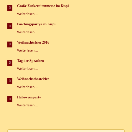
Wasserspaß-
Tag
Große Zuckertütenmesse im Kispi
im
Große
Weiterlesen …
Kinderspielhaus
Zuckertütenmesse
im
Faschingspartys im Kispi
Kispi
Faschingspartys
Weiterlesen …
im
Kispi
Weihnachtsfeier 2016
Weihnachtsfeier
Weiterlesen …
2016
Tag der Sprachen
Tag
Weiterlesen …
der
Sprachen
Weihnachstbasteleien
Weihnachstbasteleien
Weiterlesen …
Halloweenparty
Halloweenparty
Weiterlesen …