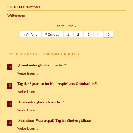
Grillplatz
NEUE KLETTERWAND
auf
dem
Neue
Weiterlesen …
Außengelände
Kletterwand
Seite 5 von 5
« Anfang
Zurück
1
2
3
4
5
VERANSTALTUNGS-RÜCKBLICK
„Heimkinder glücklich machen“
„Heimkinder
Weiterlesen …
glücklich
machen“
Tag der Sprachen im Kinderspielhaus Grünbach e.V.
Tag
Weiterlesen …
der
Sprachen
Heimkinder glücklich machen!
im
Heimkinder
Weiterlesen …
Kinderspielhaus
glücklich
Grünbach
machen!
e.V.
Wahnsinns-Wasserspaß-Tag im Kinderspielhaus
Wahnsinns-
Weiterlesen …