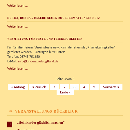
KISPI
Weiterlesen …
erhält
Erfal-
HURRA, HURRA – UNSERE NEUEN BOULDERMATTEN SIND DA!
Stiftungspreis
Hurra,
Weiterlesen …
Hurra
–
VERMIETUNG FÜR FESTE UND FEIERLICHKEITEN
unsere
neuen
Für Familienfeiern, Vereinsfeste usw. kann der ehemals „Pfannekuhngkeller“
Bouldermatten
gemietet werden. - Anfragen bitte unter:
sind
Telefon: 03745 751650
da!
E-Mail:
info@kinderspielvogtland.de
Vermietung
Weiterlesen …
für
Feste
Seite 3 von 5
und
« Anfang
Zurück
1
2
3
4
5
Vorwärts
Feierlichkeiten
Ende »
VERANSTALTUNGS-RÜCKBLICK
„Heimkinder glücklich machen“