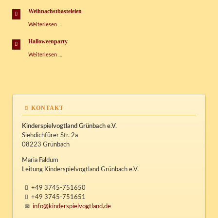
der
Sprachen
Weihnachstbasteleien
Weihnachstbasteleien
Weiterlesen …
Halloweenparty
Halloweenparty
Weiterlesen …
KONTAKT
Kinderspielvogtland Grünbach e.V.
Siehdichfürer Str. 2a
08223 Grünbach
Maria Faldum
Leitung Kinderspielvogtland Grünbach e.V.
+49 3745-751650
+49 3745-751651
info@kinderspielvogtland.de