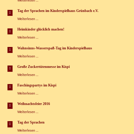
„Heimkinder
Weiterlesen …
glücklich
machen“
Tag der Sprachen im Kinderspielhaus Grünbach e.V.
Tag
Weiterlesen …
der
Sprachen
Heimkinder glücklich machen!
im
Heimkinder
Weiterlesen …
Kinderspielhaus
glücklich
Grünbach
machen!
e.V.
Wahnsinns-Wasserspaß-Tag im Kinderspielhaus
Wahnsinns-
Weiterlesen …
Wasserspaß-
Tag
Große Zuckertütenmesse im Kispi
im
Große
Weiterlesen …
Kinderspielhaus
Zuckertütenmesse
im
Faschingspartys im Kispi
Kispi
Faschingspartys
Weiterlesen …
im
Kispi
Weihnachtsfeier 2016
Weihnachtsfeier
Weiterlesen …
2016
Tag der Sprachen
Tag
Weiterlesen …