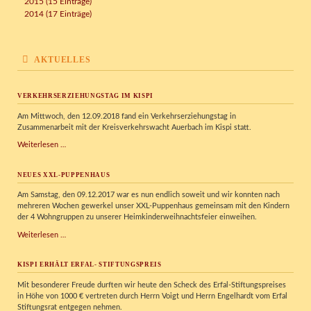
2015 (15 Einträge)
2014 (17 Einträge)
AKTUELLES
VERKEHRSERZIEHUNGSTAG IM KISPI
Am Mittwoch, den 12.09.2018 fand ein Verkehrserziehungstag in
Zusammenarbeit mit der Kreisverkehrswacht Auerbach im Kispi statt.
Verkehrserziehungstag
Weiterlesen …
im
Kispi
NEUES XXL-PUPPENHAUS
Am Samstag, den 09.12.2017 war es nun endlich soweit und wir konnten nach
mehreren Wochen gewerkel unser XXL-Puppenhaus gemeinsam mit den Kindern
der 4 Wohngruppen zu unserer Heimkinderweihnachtsfeier einweihen.
Neues
Weiterlesen …
XXL-
Puppenhaus
KISPI ERHÄLT ERFAL- STIFTUNGSPREIS
Mit besonderer Freude durften wir heute den Scheck des Erfal-Stiftungspreises
in Höhe von 1000 € vertreten durch Herrn Voigt und Herrn Engelhardt vom Erfal
Stiftungsrat entgegen nehmen.