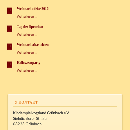
im
Kispi
Weihnachtsfeier 2016
Weihnachtsfeier
Weiterlesen …
2016
Tag der Sprachen
Tag
Weiterlesen …
der
Sprachen
Weihnachstbasteleien
Weihnachstbasteleien
Weiterlesen …
Halloweenparty
Halloweenparty
Weiterlesen …
KONTAKT
Kinderspielvogtland Grünbach e.V.
Siehdichfürer Str. 2a
08223 Grünbach