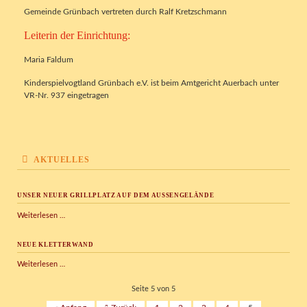
Gemeinde Grünbach vertreten durch Ralf Kretzschmann
Leiterin der Einrichtung:
Maria Faldum
Kinderspielvogtland Grünbach e.V. ist beim Amtgericht Auerbach unter
VR-Nr. 937 eingetragen
AKTUELLES
UNSER NEUER GRILLPLATZ AUF DEM AUSSENGELÄNDE
Unser
Weiterlesen …
neuer
Grillplatz
NEUE KLETTERWAND
auf
dem
Neue
Weiterlesen …
Außengelände
Kletterwand
Seite 5 von 5