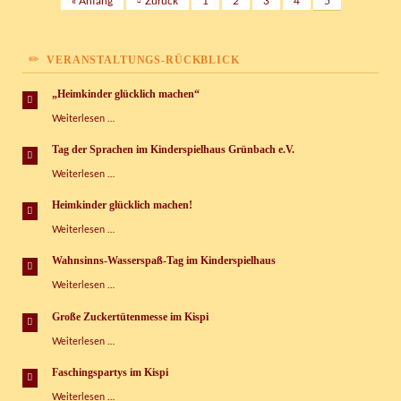
« Anfang
Zurück
1
2
3
4
5
VERANSTALTUNGS-RÜCKBLICK
„Heimkinder glücklich machen“
„Heimkinder
Weiterlesen …
glücklich
machen“
Tag der Sprachen im Kinderspielhaus Grünbach e.V.
Tag
Weiterlesen …
der
Sprachen
Heimkinder glücklich machen!
im
Heimkinder
Weiterlesen …
Kinderspielhaus
glücklich
Grünbach
machen!
e.V.
Wahnsinns-Wasserspaß-Tag im Kinderspielhaus
Wahnsinns-
Weiterlesen …
Wasserspaß-
Tag
Große Zuckertütenmesse im Kispi
im
Große
Weiterlesen …
Kinderspielhaus
Zuckertütenmesse
im
Faschingspartys im Kispi
Kispi
Faschingspartys
Weiterlesen …