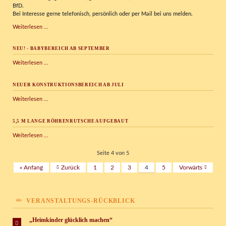
BfD.
Bei Interesse gerne telefonisch, persönlich oder per Mail bei uns melden.
Kispi
Weiterlesen …
sucht
Dich!
NEU! - BABYBEREICH AB SEPTEMBER
NEU!
Weiterlesen …
-
Babybereich
NEUER KONSTRUKTIONSBEREICH AB JULI
ab
September
Neuer
Weiterlesen …
Konstruktionsbereich
ab
5,5 M LANGE RÖHRENRUTSCHE AUFGEBAUT
Juli
5,5
Weiterlesen …
m
lange
Seite 4 von 5
Röhrenrutsche
« Anfang
Zurück
1
2
3
4
5
Vorwärts
aufgebaut
VERANSTALTUNGS-RÜCKBLICK
„Heimkinder glücklich machen“