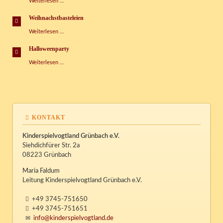
Tag
Weiterlesen …
der
Sprachen
Weihnachstbasteleien
Weihnachstbasteleien
Weiterlesen …
Halloweenparty
Halloweenparty
Weiterlesen …
KONTAKT
Kinderspielvogtland Grünbach e.V.
Siehdichfürer Str. 2a
08223 Grünbach
Maria Faldum
Leitung Kinderspielvogtland Grünbach e.V.
+49 3745-751650
+49 3745-751651
info@kinderspielvogtland.de