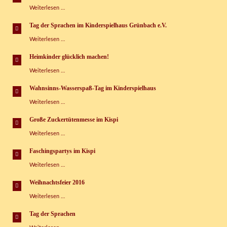
„Heimkinder
Weiterlesen …
glücklich
machen“
Tag der Sprachen im Kinderspielhaus Grünbach e.V.
Tag
Weiterlesen …
der
Sprachen
Heimkinder glücklich machen!
im
Heimkinder
Weiterlesen …
Kinderspielhaus
glücklich
Grünbach
machen!
e.V.
Wahnsinns-Wasserspaß-Tag im Kinderspielhaus
Wahnsinns-
Weiterlesen …
Wasserspaß-
Tag
Große Zuckertütenmesse im Kispi
im
Große
Weiterlesen …
Kinderspielhaus
Zuckertütenmesse
im
Faschingspartys im Kispi
Kispi
Faschingspartys
Weiterlesen …
im
Kispi
Weihnachtsfeier 2016
Weihnachtsfeier
Weiterlesen …
2016
Tag der Sprachen