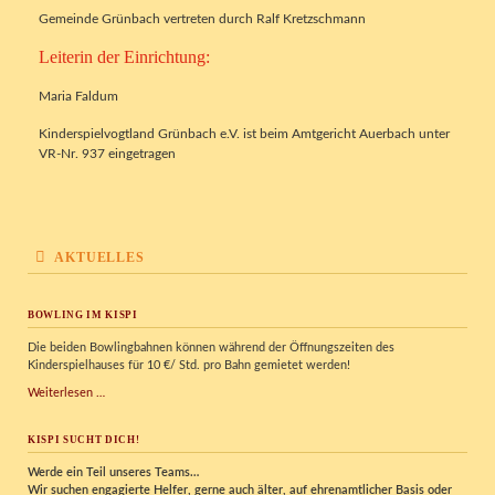
Gemeinde Grünbach vertreten durch Ralf Kretzschmann
Leiterin der Einrichtung:
Maria Faldum
Kinderspielvogtland Grünbach e.V. ist beim Amtgericht Auerbach unter
VR-Nr. 937 eingetragen
AKTUELLES
BOWLING IM KISPI
Die beiden Bowlingbahnen können während der Öffnungszeiten des
Kinderspielhauses für 10 €/ Std. pro Bahn gemietet werden!
Bowling
Weiterlesen …
im
Kispi
KISPI SUCHT DICH!
Werde ein Teil unseres Teams…
Wir
suchen engagierte Helfer, gerne auch älter, auf ehrenamtlicher Basis oder